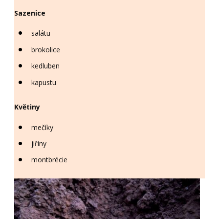
Sazenice
salátu
brokolice
kedluben
kapustu
Květiny
mečíky
jiřiny
montbrécie