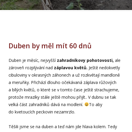
Duben by měl mít 60 dnů
Duben je měsíc, nejvyšší
zahradníkovy pohotovosti,
ale
zároveň rozplývání nad
záplavou květů.
Ještě nedokvetly
cibuloviny v okrasných záhonech a už rozkvétají mandloně
a meruňky. Přichází dlouho očekávaná záplava růžových
a bílých květů, o které se v tomto čase ještě strachujeme,
protože mrazíky stále ještě mohou přijít.. V dubnu se tak
velká část zahradníků dává na modlení.
To aby
do kvetoucích peckovin nezamrzlo.
Těšili jsme se na duben a teď nám jde hlava kolem. Tedy