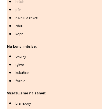
hrách
pór
rukolu a roketu
cibuli
kopr
Na konci měsíce:
okurky
tykve
kukuřice
fazole
Vysazujeme na záhon:
brambory