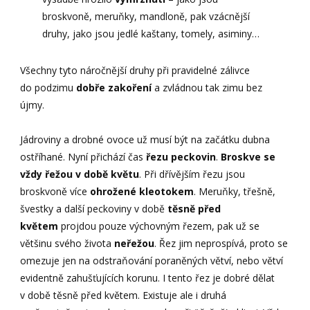
broskvoně, meruňky, mandloně, pak vzácnější
druhy, jako jsou jedlé kaštany, tomely, asiminy…
Všechny tyto náročnější druhy při pravidelné zálivce
do podzimu
dobře zakoření
a zvládnou tak zimu bez
újmy.
Jádroviny a drobné ovoce už musí být na začátku dubna
ostříhané. Nyní přichází čas
řezu peckovin
.
Broskve se
vždy řežou v době květu
. Při dřívějším řezu jsou
broskvoně více
ohrožené kleotokem
. Meruňky, třešně,
švestky a další peckoviny v době
těsně před
květem
projdou pouze výchovným řezem, pak už se
většinu svého života
neřežou
. Řez jim neprospívá, proto se
omezuje jen na odstraňování poraněných větví, nebo větví
evidentně zahušťujících korunu. I tento řez je dobré dělat
v době těsně před květem. Existuje ale i druhá