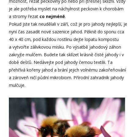
možnost, řezat peckoviny po nebo při (třešně) sklizni. Vždy
je ale potřeba myslet na náchylnost peckovin k chorobám
a stromy řezat
co nejméně
.
Pokud jste tak neudělali v září, což je pro jahody nejlepší, je
nyní čas zasadit nové sazenice jahod. Pěkně do sponu cca
40 x 40 cm, pod každou rostlinu dejte lopatu kompostu
a vytvořte zálivkovou misku. Po výsatbě jahodový záhon
zakryjte mulčem. Budete tak sklízet krásně čisté jahody i v
době dešťů. Nedávejte pod jahody černou textilii. Ta
přehřívá kořeny jahod a brání jejich volnému zakořeňování
a zároveň ničí půdní mikrobiom. Přírodní zahradník jahody
mulčuje.