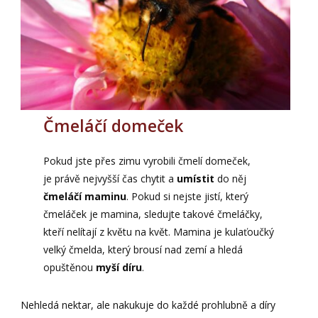
Čmeláčí domeček
Pokud jste přes zimu vyrobili čmelí domeček,
je právě nejvyšší čas chytit a
umístit
do něj
čmeláčí maminu
. Pokud si nejste jistí, který
čmeláček je mamina, sledujte takové čmeláčky,
kteří nelítají z květu na květ. Mamina je kulaťoučký
velký čmelda, který brousí nad zemí a hledá
opuštěnou
myší díru
.
Nehledá nektar, ale nakukuje do každé prohlubně a díry