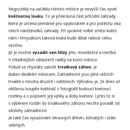
Nejpozději na začátku tohoto měsíce je nevyšší čas vyset
květnatou louku
. To je překrásná část přírodní zahrady,
která je určena primárně pro opylovatele a pro potěchu oka
všech návštěvníků zahrady. Při správné volbě směsi květů
nám i hmyzákům taková louka bude dělat radost celou
sezónu.
Již je možné
vysadit ven hlízy
jiřin, montbrécií a mečíků.
V chladnějších oblastech raději na konci měsíce.
Pokud se chystáte založit
trvalkový záhon
, je
duben ideálním měsícem. Zahradnictví jsou plná rašících
trvalek v mnoha druzích i odstínech. Výhodou je, že dnes už
většinou koupíte květináč s fotografií budoucí kvetoucí
rostliny a s popisem její výšky a doby kvetení. I přes to si
s výběrem rostlin do trvalkového záhonu nechte poradit od
obsluhy zahradnictví.
Je také čas vysazování okrasných dřevin, listnatých i stále
zelených.