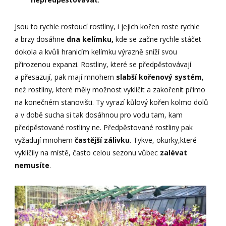
Jsou to rychle rostoucí rostliny, i jejich kořen roste rychle
a brzy dosáhne
dna kelímku,
kde se začne rychle stáčet
dokola a kvůli hranicím kelímku výrazně sníží svou
přirozenou expanzi. Rostliny, které se předpěstovávají
a přesazují, pak mají mnohem
slabší kořenový systém
,
než rostliny, které měly možnost vyklíčit a zakořenit přímo
na konečném stanovišti. Ty vyrazí kůlový kořen kolmo dolů
a v době sucha si tak dosáhnou pro vodu tam, kam
předpěstované rostliny ne. Předpěstované rostliny pak
vyžadují mnohem
častější zálivku
. Tykve, okurky,které
vyklíčily na místě, často celou sezonu vůbec
zalévat
nemusíte
.