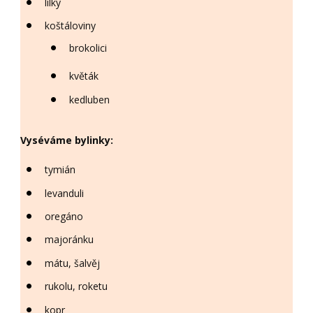
lilky
koštáloviny
brokolici
květák
kedluben
Vyséváme bylinky:
tymián
levanduli
oregáno
majoránku
mátu, šalvěj
rukolu, roketu
kopr