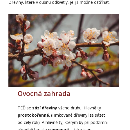
Dřeviny, které v dubnu odkvetly, je již možné ostříhat.
Ovocná zahrada
TEĎ se
sází dřeviny
všeho druhu. Hlavně ty
prostokořenné
. (Hrnkované dřeviny lze sázet
po celý rok). A hlavně ty, kterým by při podzimní
výsadbě hrozilo
vymrznutí
– jako jsou