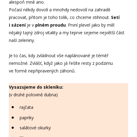
alespoň mně ano.
Počasí někdy dovolí a mnohdy nedovolí na zahradě
pracovat, přitom je toho tolik, co chceme stihnout.
Setí
i sázení
je v
plném proudu
. První plevel jako by měl
nějaký tajný zdroj vitality a my teprve sejeme největší část
naší zeleniny.
Je to čas, kdy zvládnout vše naplánované je téměř
nemožné. Zvlášť, když jako já řešíte resty z podzimu
ve formě nepřipravených záhonů.
Vysazujeme do skleníku:
(v druhé polovině dubna)
rajčata
papriky
salátové okurky