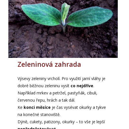
Zeleninová zahrada
Výsevy zeleniny vrcholí. Pro využití jarní vláhy je
dobré běžnou zeleninu vysít
co nejdříve
.
Například mrkev a petržel, pastyňák, cibuli,
červenou řepu, hrách a tak dál.
Ke
konci měsíce
je čas vysévat okurky a tykve
na konečné stanoviště.
Dýně, cukety, patizony, okurky – to vše je lepší
nepředpěstovávat
.