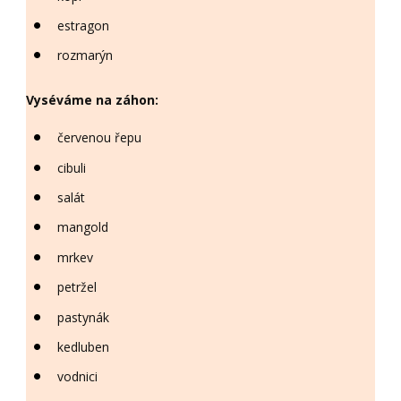
estragon
rozmarýn
Vyséváme na záhon:
červenou řepu
cibuli
salát
mangold
mrkev
petržel
pastynák
kedluben
vodnici