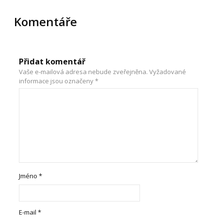
Komentáře
Přidat komentář
Vaše e-mailová adresa nebude zveřejněna.
Vyžadované
informace jsou označeny
*
Jméno
*
E-mail
*