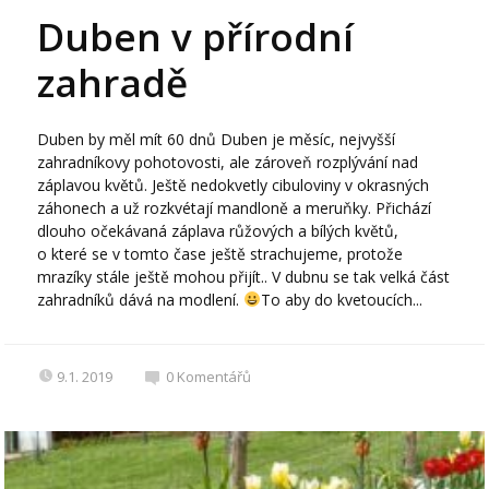
Duben v přírodní
zahradě
Duben by měl mít 60 dnů Duben je měsíc, nejvyšší
zahradníkovy pohotovosti, ale zároveň rozplývání nad
záplavou květů. Ještě nedokvetly cibuloviny v okrasných
záhonech a už rozkvétají mandloně a meruňky. Přichází
dlouho očekávaná záplava růžových a bílých květů,
o které se v tomto čase ještě strachujeme, protože
mrazíky stále ještě mohou přijít.. V dubnu se tak velká část
zahradníků dává na modlení.
To aby do kvetoucích...
9.1. 2019
0
Komentářů