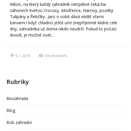
Měsíc, na který každý zahradník netrpělivě čeká.Na
záhonech kvetou Crocusy, Modřence, Narcisy, později
Tulipány a Řebčíky.. Jaro o sobě dává vědět všemi
barvami.I když chladno ještě umí znepříjemnit klidně celé
dny, zahradníka už doma nikdo neudrží. Pokud to počasí
dovolí, je možné oset...
9.1. 2019
0
Komentářů
Rubriky
Biozahrada
Blog
Bob zahradní