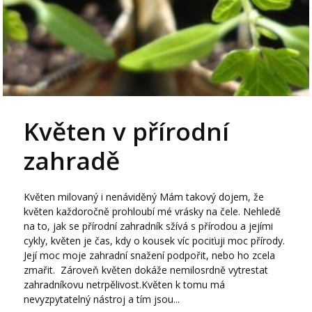
Květen v přírodní
zahradě
Květen milovaný i nenáviděný Mám takový dojem, že
květen každoročně prohloubí mé vrásky na čele. Nehledě
na to, jak se přírodní zahradník sžívá s přírodou a jejími
cykly, květen je čas, kdy o kousek víc pociťuji moc přírody.
Její moc moje zahradní snažení podpořit, nebo ho zcela
zmařit. Zároveň květen dokáže nemilosrdně vytrestat
zahradníkovu netrpělivost.Květen k tomu má
nevyzpytatelný nástroj a tím jsou...