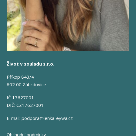
Život v souladu s.r.o.
Příkop 843/4
602 00 Zábrdovice
IČ 17627001
DIČ: CZ17627001
E-mail:
podpora@lenka-eywa.cz
Obchodní podmínky