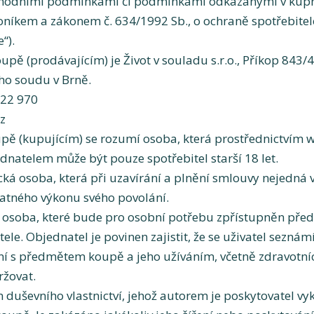
hodními podmínkami či podmínkami odkázanými v kupn
kem a zákonem č. 634/1992 Sb., o ochraně spotřebitele,
“).
ě (prodávajícím) je Život v souladu s.r.o., Příkop 843/4
ho soudu v Brně.
222 970
z
 (kupujícím) se rozumí osoba, která prostřednictvím 
natelem může být pouze spotřebitel starší 18 let.
cká osoba, která při uzavírání a plnění smlouvy nejedná 
tatného výkonu svého povolání.
á osoba, které bude pro osobní potřebu zpřístupněn pře
ele. Objednatel je povinen zajistit, že se uživatel sezn
í s předmětem koupě a jeho užíváním, včetně zdravotn
ržovat.
uševního vlastnictví, jehož autorem je poskytovatel vyk