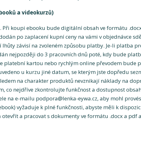
booků a videokurzů)
i koupi ebooku bude digitální obsah ve formátu .docx
ní dodán po zaplacení kupní ceny na vámi v objednávce s
lhůty závisí na zvoleném způsobu platby. Je-li platba
n nejpozději do 3 pracovních dnů poté, kdy bude platb
ine platební kartou nebo rychlým online převodem bude
 uvedeno u kurzu jiné datum, se kterým jste dopředu se
dem na charakter produktů nevznikají náklady na dop
, co nejdříve zkontrolujte funkčnost a dostupnost obsahu
ele na e-mailu
podpora@lenka-eywa.cz
, aby mohl prové
 ebook) vyžaduje k plné funkčnosti, abyste měli k dispoz
otevřít a pracovat s dokumenty ve formátu .docx a pdf 