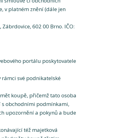
í smlouvě či obchodních
 v platném znění (dále jen
, Zábrdovice, 602 00 Brno. IČO:
webového portálu poskytovatele
v rámci své podnikatelské
dmět koupě, přičemž tato osoba
ámí s obchodními podmínkami,
ích upozornění a pokynů a bude
onávající též majetková