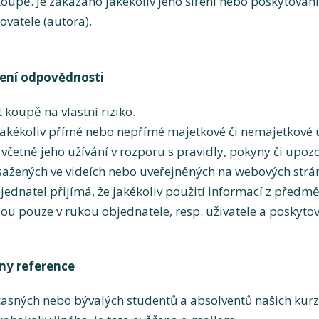
oupě. Je zakázáno jakékoliv jeho šíření nebo poskytová
vatele (autora).
čení odpovědnosti
koupě na vlastní riziko.
akékoliv přímé nebo nepřímé majetkové či nemajetkové új
četně jeho užívání v rozporu s pravidly, pokyny či upo
žených ve videích nebo uveřejněných na webových strán
dnatel přijímá, že jakékoliv použití informací z předm
sou pouze v rukou objednatele, resp. uživatele a poskyto
ny reference
časných nebo bývalých studentů a absolventů našich kur