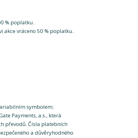
00 % poplatku.
vi akce vráceno 50 % poplatku.
variabilním symbolem;
ate Payments, a.s., která
h převodů. Čísla platebních
zabezpečeného a důvěryhodného