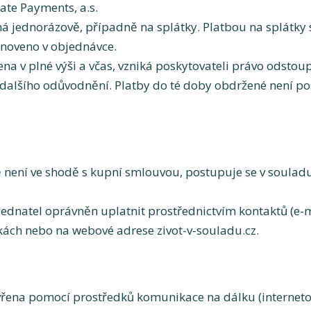
te Payments, a.s.
á jednorázově, případně na splátky. Platbou na splátky 
tanoveno v objednávce.
na v plné výši a včas, vzniká poskytovateli právo odstou
dalšího odůvodnění. Platby do té doby obdržené není po
 není ve shodě s kupní smlouvou, postupuje se v soulad
jednatel oprávněn uplatnit prostřednictvím kontaktů (e-
ách nebo na webové adrese zivot-v-souladu.cz.
řena pomocí prostředků komunikace na dálku (interneto