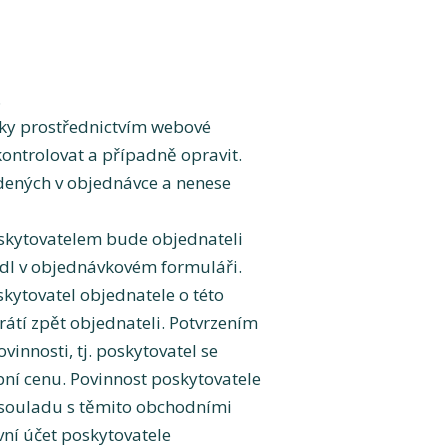
.
ky prostřednictvím webové
ontrolovat a případně opravit.
edených v objednávce a nenese
skytovatelem bude objednateli
dl v objednávkovém formuláři.
kytovatel objednatele o této
átí zpět objednateli. Potvrzením
nnosti, tj. poskytovatel se
ní cenu. Povinnost poskytovatele
souladu s těmito obchodními
ní účet poskytovatele