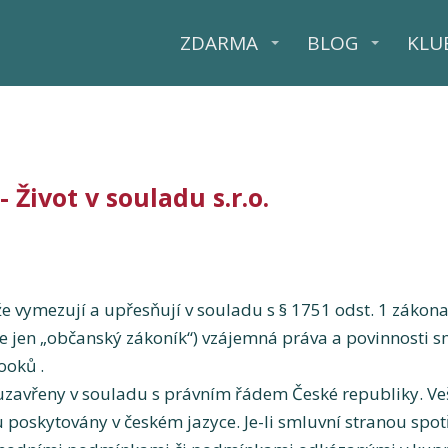
ZDARMA
BLOG
KLU
Život v souladu s.r.o.
 vymezují a upřesňují v souladu s § 1751 odst. 1 zákona
e jen „občanský zákoník“) vzájemná práva a povinnosti sm
ooků .
 uzavřeny v souladu s právním řádem České republiky. Ve
 poskytovány v českém jazyce. Je-li smluvní stranou spotř