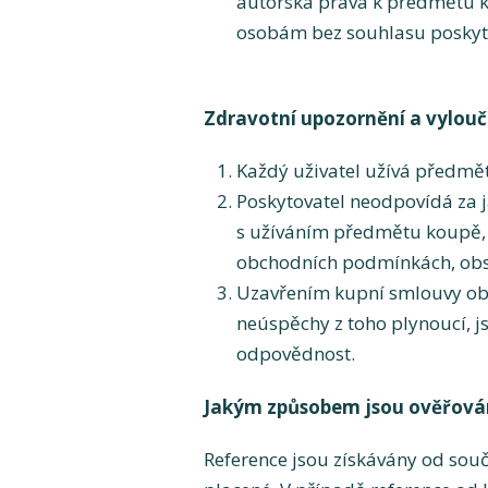
autorská práva k předmětu k
osobám bez souhlasu poskyto
Zdravotní upozornění a vylou
Každý uživatel užívá předmět 
Poskytovatel neodpovídá za j
s užíváním předmětu koupě, v
obchodních podmínkách, obsa
Uzavřením kupní smlouvy obje
neúspěchy z toho plynoucí, j
odpovědnost.
Jakým způsobem jsou ověřová
Reference jsou získávány od sou