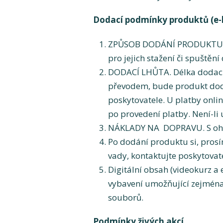
Dodací podmínky produktů (e-
ZPŮSOB DODÁNÍ PRODUKTU. Př
pro jejich stažení či spuště
DODACÍ LHŮTA. Délka dodací 
převodem, bude produkt dodá
poskytovatele. U platby onl
po provedení platby. Není-li
NÁKLADY NA DOPRAVU. S ohle
Po dodání produktu si, prosím
vady, kontaktujte poskytovat
Digitální obsah (videokurz a
vybavení umožňující zejména 
souborů.
Podmínky živých akcí