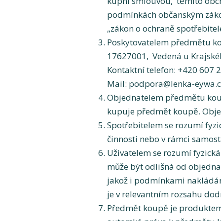
kupní smlouvou, těmito obc
podmínkách občanským zákoní
„zákon o ochraně spotřebitele
Poskytovatelem předmětu koup
17627001, Vedená u Krajské
Kontaktní telefon: +420 607 
Mail:
podpora@lenka-eywa.c
Objednatelem předmětu koupě
kupuje předmět koupě. Objed
Spotřebitelem se rozumí fyzi
činnosti nebo v rámci samos
Uživatelem se rozumí fyzick
může být odlišná od objednat
jakož i podmínkami nakládán
je v relevantním rozsahu dod
Předmět koupě je produktem d