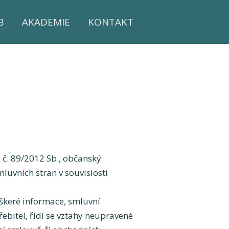
B
AKADEMIE
KONTAKT
 č. 89/2012 Sb., občanský
luvních stran v souvislosti
škeré informace, smluvní
ebitel, řídí se vztahy neupravené