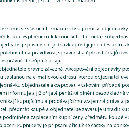
kohokoliv jiného, je tato ověřena e-mailem.
 seznámil se všemi informacemi týkajícími se objednávky
ět koupě vyplněním elektronického formuláře objednáv
Objednatel je povinen objednávku před jejím odesláním zk
spolehnout na pravdivost, správnost a úplnost údajů uv
nesprávné či neúplné údaje.
objednatele právně závazná. Akceptování objednávky po
u zaslanou na e-mailovou adresu, kterou objednatel uve
jednávku objednatele akceptovat, v takovém případě pos
 informuje a již přijaté peněžité plnění bezodkladně vr
nikají kupujícímu a prodávajícímu vzájemná práva a povi
eli předmět koupě a objednatel se zavazuje uhradit kup
e podmíněna zaplacením kupní ceny předmětu koupě v 
cení kupní ceny je připsání příslušné částky na bankov