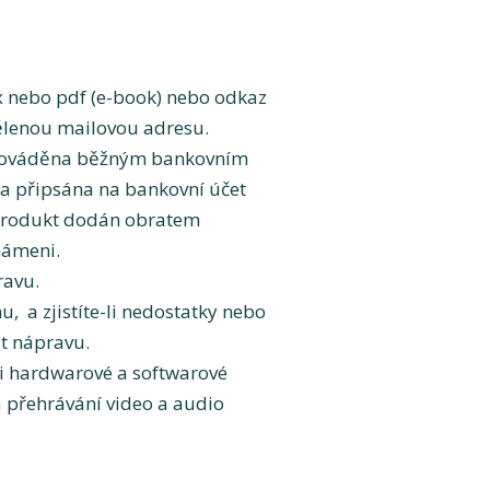
 nebo pdf (e-book) nebo odkaz
dělenou mailovou adresu.
 prováděna běžným bankovním
a připsána na bankovní účet
 produkt dodán obratem
známeni.
ravu.
, a zjistíte-li nedostatky nebo
st nápravu.
ici hardwarové a softwarové
a přehrávání video a audio