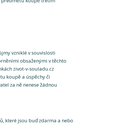
ní předmětu koupě třetím
my vzniklé v souvislosti
zorněními obsaženými v těchto
kách zivot-v-souladu.cz
ětu koupě a úspěchy či
vatel za ně nenese žádnou
zů, které jsou buď zdarma a nebo