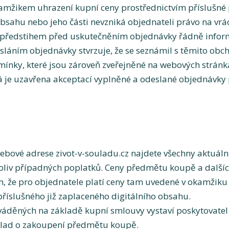
kamžikem uhrazení kupní ceny prostřednictvím příslušné 
sahu nebo jeho části nevzniká objednateli právo na vráce
m předstihem před uskutečněním objednávky řádně infor
láním objednávky stvrzuje, že se seznámil s těmito ob
ínky, které jsou zároveň zveřejněné na webových stránk
á je uzavřena akceptací vyplněné a odeslané objednávky
ebové adrese zivot-v-souladu.cz najdete všechny aktuál
koliv případných poplatků. Ceny předmětu koupě a další
, že pro objednatele platí ceny tam uvedené v okamžiku 
říslušného již zaplaceného digitálního obsahu.
váděných na základě kupní smlouvy vystaví poskytovatel
doklad o zakoupení předmětu koupě.