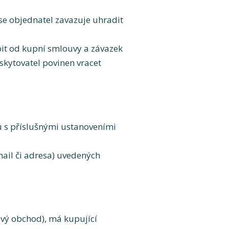
se objednatel zavazuje uhradit
pit od kupní smlouvy a závazek
skytovatel povinen vracet
u s příslušnými ustanoveními
mail či adresa) uvedených
vý obchod), má kupující