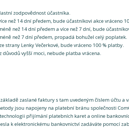
vlastní zodpovědnost účastníka.
více než 14 dní předem, bude účastníkovi akce vráceno 1
méně než 14 dní předem a více než 7 dní, bude účastníko
 méně než 7 dní předem, propadá bohužel celý poplatek.
ze strany Lenky Večerkové, bude vráceno 100 % platby.
z důvodů vyšší moci, nebude platba vrácena.
ákladě zaslané faktury s tam uvedeným číslem účtu a 
metody jsou napojeny na platební bránu společnosti ComG
echnologii přijímání platebních karet a online bankovníc
a hesla k elektronickému bankovnictví zadáváte pomocí 