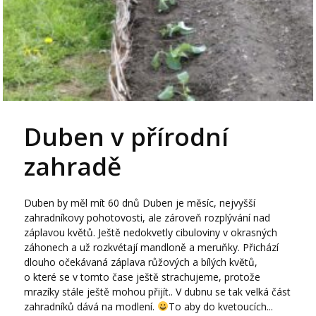
Duben v přírodní
zahradě
Duben by měl mít 60 dnů Duben je měsíc, nejvyšší
zahradníkovy pohotovosti, ale zároveň rozplývání nad
záplavou květů. Ještě nedokvetly cibuloviny v okrasných
záhonech a už rozkvétají mandloně a meruňky. Přichází
dlouho očekávaná záplava růžových a bílých květů,
o které se v tomto čase ještě strachujeme, protože
mrazíky stále ještě mohou přijít.. V dubnu se tak velká část
zahradníků dává na modlení.
To aby do kvetoucích...