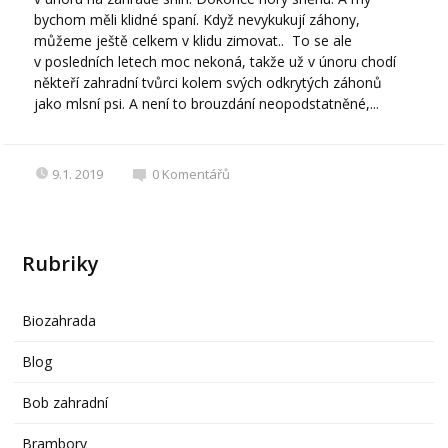
bychom měli klidné spaní. Když nevykukují záhony,
můžeme ještě celkem v klidu zimovat.. To se ale
v posledních letech moc nekoná, takže už v únoru chodí
někteří zahradní tvůrci kolem svých odkrytých záhonů
jako mlsní psi. A není to brouzdání neopodstatněné,...
9.1. 2019
0
Komentářů
Rubriky
Biozahrada
Blog
Bob zahradní
Brambory