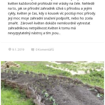
květen každoročně prohloubí mé vrásky na čele. Nehledě
na to, jak se přírodní zahradník sžívá s přírodou a jejími
cykly, květen je čas, kdy o kousek víc pociťuji moc přírody.
Její moc moje zahradní snažení podpořit, nebo ho zcela
zmařit. Zároveň květen dokáže nemilosrdně vytrestat
zahradníkovu netrpělivost.Květen k tomu má
nevyzpytatelný nástroj a tím jsou...
9.1. 2019
0
Komentářů