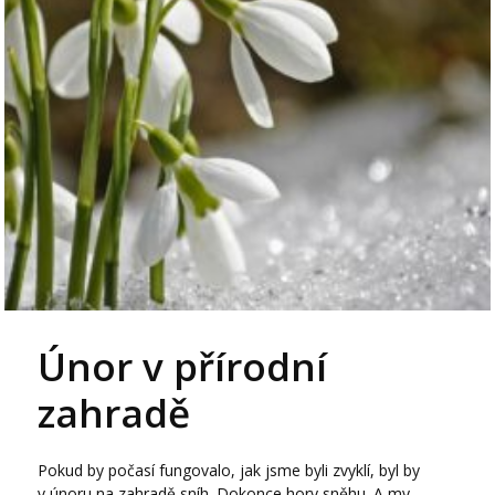
Únor v přírodní
zahradě
Pokud by počasí fungovalo, jak jsme byli zvyklí, byl by
v únoru na zahradě sníh. Dokonce hory sněhu. A my