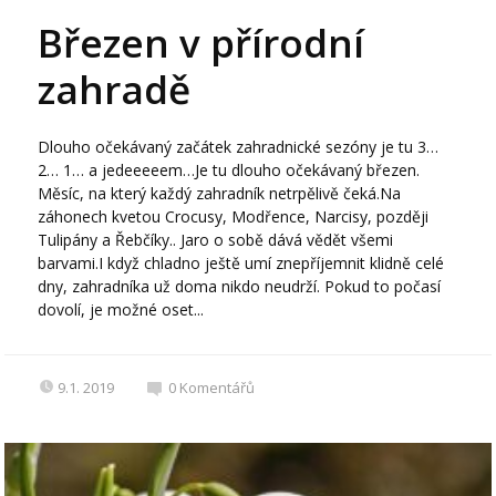
Březen v přírodní
zahradě
Dlouho očekávaný začátek zahradnické sezóny je tu 3…
2… 1… a jedeeeeem…Je tu dlouho očekávaný březen.
Měsíc, na který každý zahradník netrpělivě čeká.Na
záhonech kvetou Crocusy, Modřence, Narcisy, později
Tulipány a Řebčíky.. Jaro o sobě dává vědět všemi
barvami.I když chladno ještě umí znepříjemnit klidně celé
dny, zahradníka už doma nikdo neudrží. Pokud to počasí
dovolí, je možné oset...
9.1. 2019
0
Komentářů