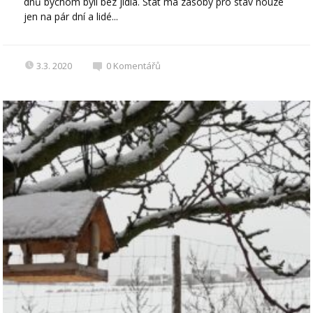
dnů bychom byli bez jídla. Stát má zásoby pro stav nouze
jen na pár dní a lidé...
3.3. 2020
0
Komentářů