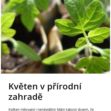
Květen v přírodní
zahradě
Květen milovaný i nenáviděný Mám takový dojem, že