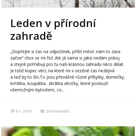
Leden v přírodní
zahradě
„Dopřejte si čas na odpočinek, příští měsíc nám to zase
začne“ chce se mi říct..Ale já sama si jaksi nedám pokoj
a stejně potřebuji pro tu naši krásnou zahradu něco dělat.
Je totiž kopec věcí, na které mi v sezóně čas nezbývá
a teď by to šlo.To jsou převážně různé příbytky, domečky,
krmítka, koupátka.. zkrátka věcičky, které poslouží
všemožným bytostem, co...
9.1. 2019
0
Komentářů