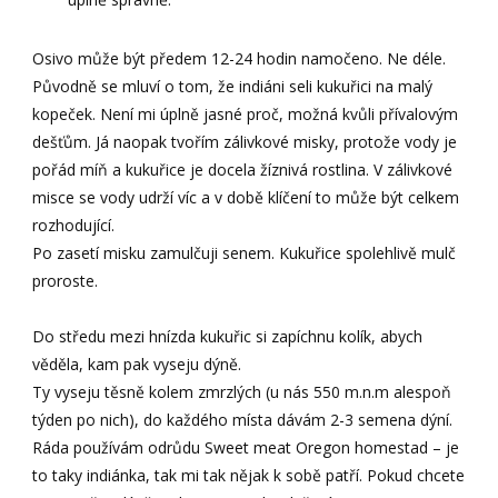
Osivo může být předem 12-24 hodin namočeno. Ne déle.
Původně se mluví o tom, že indiáni seli kukuřici na malý
kopeček. Není mi úplně jasné proč, možná kvůli přívalovým
dešťům. Já naopak tvořím zálivkové misky, protože vody je
pořád míň a kukuřice je docela žíznivá rostlina. V zálivkové
misce se vody udrží víc a v době klíčení to může být celkem
rozhodující.
Po zasetí misku zamulčuji senem. Kukuřice spolehlivě mulč
proroste.
Do středu mezi hnízda kukuřic si zapíchnu kolík, abych
věděla, kam pak vyseju dýně.
Ty vyseju těsně kolem zmrzlých (u nás 550 m.n.m alespoň
týden po nich), do každého místa dávám 2-3 semena dýní.
Ráda používám odrůdu Sweet meat Oregon homestad – je
to taky indiánka, tak mi tak nějak k sobě patří. Pokud chcete