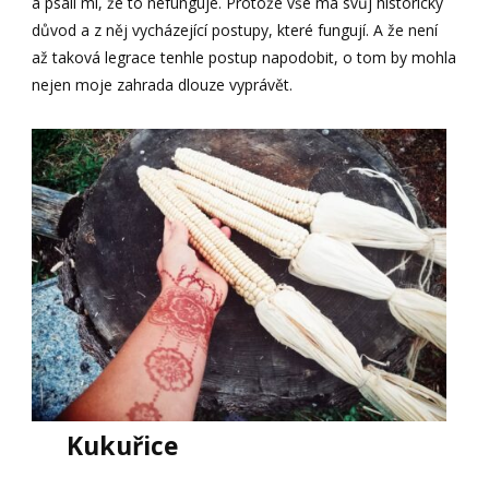
a psali mi, že to nefunguje. Protože vše má svůj historický
důvod a z něj vycházející postupy, které fungují. A že není
až taková legrace tenhle postup napodobit, o tom by mohla
nejen moje zahrada dlouze vyprávět.
Kukuřice