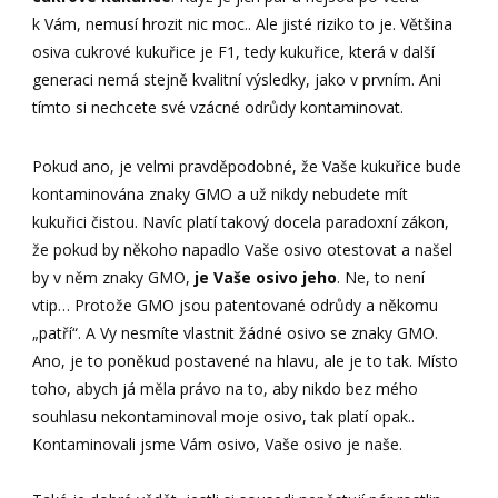
k Vám, nemusí hrozit nic moc.. Ale jisté riziko to je. Většina
osiva cukrové kukuřice je F1, tedy kukuřice, která v další
generaci nemá stejně kvalitní výsledky, jako v prvním. Ani
tímto si nechcete své vzácné odrůdy kontaminovat.
Pokud ano, je velmi pravděpodobné, že Vaše kukuřice bude
kontaminována znaky GMO a už nikdy nebudete mít
kukuřici čistou. Navíc platí takový docela paradoxní zákon,
že pokud by někoho napadlo Vaše osivo otestovat a našel
by v něm znaky GMO,
je Vaše osivo jeho
. Ne, to není
vtip… Protože GMO jsou patentované odrůdy a někomu
„patří“. A Vy nesmíte vlastnit žádné osivo se znaky GMO.
Ano, je to poněkud postavené na hlavu, ale je to tak. Místo
toho, abych já měla právo na to, aby nikdo bez mého
souhlasu nekontaminoval moje osivo, tak platí opak..
Kontaminovali jsme Vám osivo, Vaše osivo je naše.