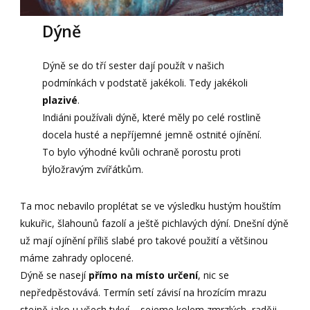
Dýně
Dýně se do tří sester dají použít v našich
podmínkách v podstatě jakékoli. Tedy jakékoli
plazivé
.
Indiáni používali dýně, které měly po celé rostlině
docela husté a nepříjemné jemně ostnité ojínění.
To bylo výhodné kvůli ochraně porostu proti
býložravým zvířátkům.
Ta moc nebavilo proplétat se ve výsledku hustým houštím
kukuřic, šlahounů fazolí a ještě pichlavých dýní. Dnešní dýně
už mají ojínění příliš slabé pro takové použití a většinou
máme zahrady oplocené.
Dýně se nasejí
přímo na místo určení
, nic se
nepředpěstovává. Termín setí závisí na hrozícím mrazu
stejně jako u všech tykví – sejeme kolem zmrzlých, raději