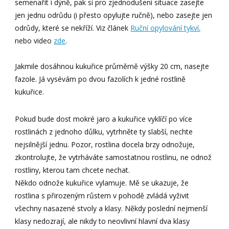
semenařit i dýně, pak si pro zjednodušení situace zasejte
jen jednu odrůdu (i přesto opylujte ručně), nebo zasejte jen
odrůdy, které se nekříží. Viz článek
Ruční opylování tykví
,
nebo video
zde
.
Jakmile dosáhnou kukuřice průměrně výšky 20 cm, nasejte
fazole. Já vysévám po dvou fazolích k jedné rostlině
kukuřice.
Pokud bude dost mokré jaro a kukuřice vyklíčí po více
rostlinách z jednoho důlku, vytrhněte ty slabší, nechte
nejsilnější jednu. Pozor, rostlina docela brzy odnožuje,
zkontrolujte, že vytrháváte samostatnou rostlinu, ne odnož
rostliny, kterou tam chcete nechat.
Někdo odnože kukuřice vylamuje. Mě se ukazuje, že
rostlina s přirozeným růstem v pohodě zvládá vyživit
všechny nasazené stvoly a klasy. Někdy poslední nejmenší
klasy nedozrají, ale nikdy to neovlivní hlavní dva klasy