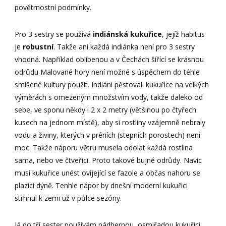
povětrnostní podmínky.
Pro 3 sestry se používá
indiánská kukuřice
, jejíž habitus
je
robustní
. Takže ani každá indiánka není pro 3 sestry
vhodná. Například oblíbenou a v Čechách šířící se krásnou
odrůdu Malované hory není možné s úspěchem do téhle
smíšené kultury použít. Indiáni pěstovali kukuřice na velkých
výměrách s omezeným množstvím vody, takže daleko od
sebe, ve sponu někdy i 2 x 2 metry (většinou po čtyřech
kusech na jednom místě), aby si rostliny vzájemně nebraly
vodu a živiny, kterých v prériích (stepních porostech) není
moc. Takže náporu větru musela odolat každá rostlina
sama, nebo ve čtveřici. Proto takové bujné odrůdy. Navíc
musí kukuřice unést ovíjející se fazole a občas nahoru se
plazící dýně. Tenhle nápor by dnešní moderní kukuřici
strhnul k zemi už v půlce sezóny.
Já do tří sester používám nádhernou, osmiřadou kukuřici