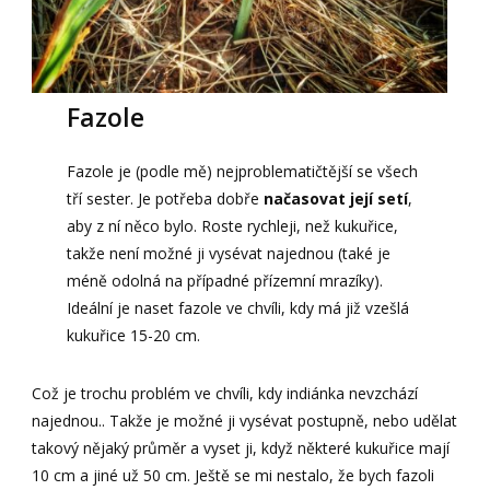
Fazole
Fazole je (podle mě) nejproblematičtější se všech
tří sester. Je potřeba dobře
načasovat její setí
,
aby z ní něco bylo. Roste rychleji, než kukuřice,
takže není možné ji vysévat najednou (také je
méně odolná na případné přízemní mrazíky).
Ideální je naset fazole ve chvíli, kdy má již vzešlá
kukuřice 15-20 cm.
Což je trochu problém ve chvíli, kdy indiánka nevzchází
najednou.. Takže je možné ji vysévat postupně, nebo udělat
takový nějaký průměr a vyset ji, když některé kukuřice mají
10 cm a jiné už 50 cm. Ještě se mi nestalo, že bych fazoli