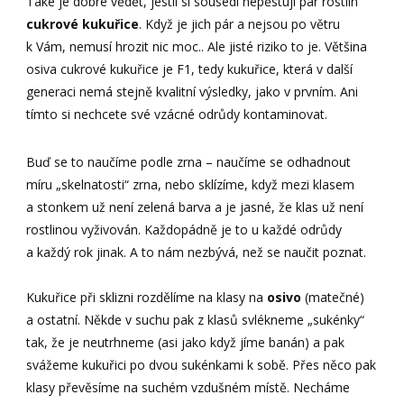
Také je dobré vědět, jestli si sousedi nepěstují pár rostlin
cukrové kukuřice
. Když je jich pár a nejsou po větru
k Vám, nemusí hrozit nic moc.. Ale jisté riziko to je. Většina
osiva cukrové kukuřice je F1, tedy kukuřice, která v další
generaci nemá stejně kvalitní výsledky, jako v prvním. Ani
tímto si nechcete své vzácné odrůdy kontaminovat.
Buď se to naučíme podle zrna – naučíme se odhadnout
míru „skelnatosti“ zrna, nebo sklízíme, když mezi klasem
a stonkem už není zelená barva a je jasné, že klas už není
rostlinou vyživován. Každopádně je to u každé odrůdy
a každý rok jinak. A to nám nezbývá, než se naučit poznat.
Kukuřice při sklizni rozdělíme na klasy na
osivo
(matečné)
a ostatní. Někde v suchu pak z klasů svlékneme „sukénky“
tak, že je neutrhneme (asi jako když jíme banán) a pak
svážeme kukuřici po dvou sukénkami k sobě. Přes něco pak
klasy převěsíme na suchém vzdušném místě. Necháme