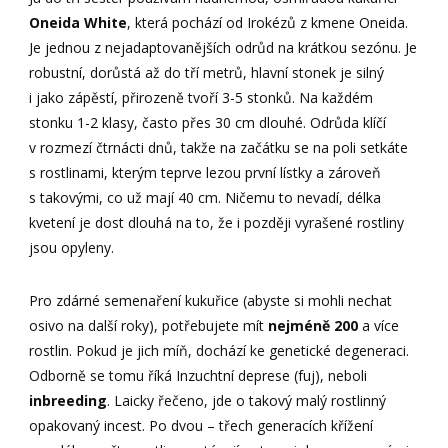
Oneida White
, která pochází od Irokézů z kmene Oneida.
Je jednou z nejadaptovanějších odrůd na krátkou sezónu. Je
robustní, dorůstá až do tří metrů, hlavní stonek je silný
i jako zápěstí, přirozeně tvoří 3-5 stonků. Na každém
stonku 1-2 klasy, často přes 30 cm dlouhé. Odrůda klíčí
v rozmezí čtrnácti dnů, takže na začátku se na poli setkáte
s rostlinami, kterým teprve lezou první lístky a zároveň
s takovými, co už mají 40 cm. Ničemu to nevadí, délka
kvetení je dost dlouhá na to, že i později vyrašené rostliny
jsou opyleny.
Pro zdárné semenaření kukuřice (abyste si mohli nechat
osivo na další roky), potřebujete mít
nejméně 200
a více
rostlin. Pokud je jich míň, dochází ke genetické degeneraci.
Odborně se tomu říká Inzuchtní deprese (fuj), neboli
inbreeding
. Laicky řečeno, jde o takový malý rostlinný
opakovaný incest. Po dvou – třech generacích křížení