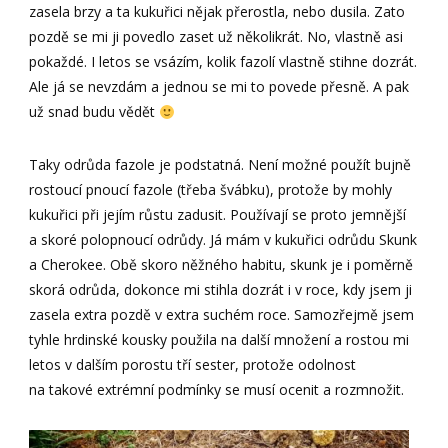
zasela brzy a ta kukuřici nějak přerostla, nebo dusila. Zato
pozdě se mi ji povedlo zaset už několikrát. No, vlastně asi
pokaždé. I letos se vsázím, kolik fazolí vlastně stihne dozrát.
Ale já se nevzdám a jednou se mi to povede přesně. A pak
už snad budu vědět
Taky odrůda fazole je podstatná. Není možné použít bujně
rostoucí pnoucí fazole (třeba švábku), protože by mohly
kukuřici při jejím růstu zadusit. Používají se proto jemnější
a skoré polopnoucí odrůdy. Já mám v kukuřici odrůdu Skunk
a Cherokee. Obě skoro něžného habitu, skunk je i poměrně
skorá odrůda, dokonce mi stihla dozrát i v roce, kdy jsem ji
zasela extra pozdě v extra suchém roce. Samozřejmě jsem
tyhle hrdinské kousky použila na další množení a rostou mi
letos v dalším porostu tří sester, protože odolnost
na takové extrémní podmínky se musí ocenit a rozmnožit.