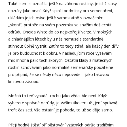
Také jsem si označila ještě na záhonu rostliny, jejichž klasy
dozrály jako první. Když splní i podmínky pro semenaření,
ukládám jejich osivo ještě samostatně s označením
„skorá“, protože na svém pozemku se snažím došlechtit
odrůdu Oneida White do co nejskořejší verze. V mokrých
a chladnějších létech by u nás nemusela standardně
stihnout úplně vyzrát. Zatím to tedy stíhá, ale každý den dřív
je pro budoucnost k dobru. V následujícím roce vysévám
mix mnoha palic těch skorých. Ostatní klasy z matečných
rostlin schovávám jako normálně semenářsky použitelné
pro případ, že se někdy něco nepovede – jako takovou
krizovou zásobu.
Možná to teď vypadá trochu jako věda. Ale není. Když
vyberete správné odrůdy, je Vaším úkolem už „jen“ správně
trefit čas setí. Vše ostatní je pohoda, to už se děje samo.
Přeji hodně štěstí pří pěstování vzácných odrůd tradičním