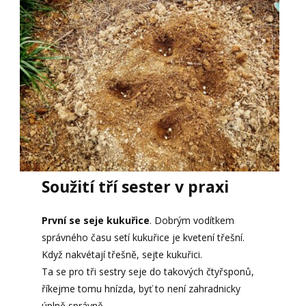
Soužití tří sester v praxi
První se seje kukuřice
. Dobrým vodítkem
správného času setí kukuřice je kvetení třešní.
Když nakvétají třešně, sejte kukuřici.
Ta se pro tři sestry seje do takových čtyřsponů,
říkejme tomu hnízda, byť to není zahradnicky
úplně správně.