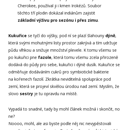
Cherokee, používal ji i kmen Irokézů. Soubor
těchto tří plodin dokázal indiánům zajistit
základní výživu pro sezónu i přes zimu
.
Kukuřice
se tyčí do výšky, pod ní se plazí šlahouny
dýně
,
která svými mohutnými listy prostor zakrývá a tím udržuje
půdu vlhkou a snižuje množství plevele. K tomu všemu se
po kukuřici pne
fazole
, která tomu všemu zcela přirozeně
dodává do půdy pro sebe, kukuřici i dýně dusík. Kukuřice se
odměňuje dodáváním cukrů pro symbiotické bakterie
na kořenech fazolí. Zkrátka neviditelná spolupráce pod
zemí, která se projeví skvělou úrodou nad zemí. Myslím, že
slovo
sestry
je tu opravdu na místě.
Vypadá to snadné, tady by mohl článek možná i skončit, no
ne?
Noooo, mohl, ale asi byste podle něj nic nevypěstovali