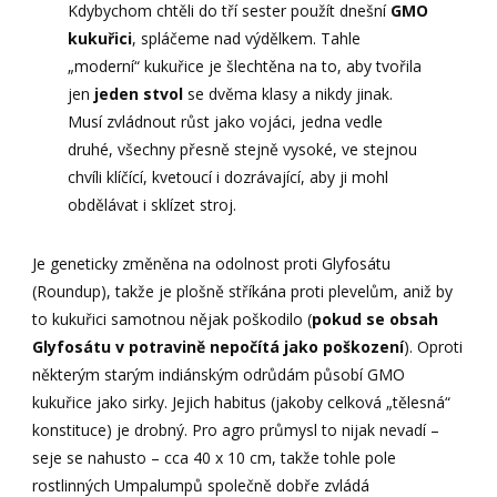
Kdybychom chtěli do tří sester použít dnešní
GMO
kukuřici
, spláčeme nad výdělkem. Tahle
„moderní“ kukuřice je šlechtěna na to, aby tvořila
jen
jeden stvol
se dvěma klasy a nikdy jinak.
Musí zvládnout růst jako vojáci, jedna vedle
druhé, všechny přesně stejně vysoké, ve stejnou
chvíli klíčící, kvetoucí i dozrávající, aby ji mohl
obdělávat i sklízet stroj.
Je geneticky změněna na odolnost proti Glyfosátu
(Roundup), takže je plošně stříkána proti plevelům, aniž by
to kukuřici samotnou nějak poškodilo (
pokud se obsah
Glyfosátu v potravině nepočítá jako poškození
). Oproti
některým starým indiánským odrůdám působí GMO
kukuřice jako sirky. Jejich habitus (jakoby celková „tělesná“
konstituce) je drobný. Pro agro průmysl to nijak nevadí –
seje se nahusto – cca 40 x 10 cm, takže tohle pole
rostlinných Umpalumpů společně dobře zvládá