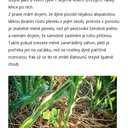
lehce po nich.
Z praxe mám dojem, že dýně působí nějakou alopatickou
látkou (bránící růstu plevelu v jejím okolí), protože v porostu
je znatelně méně plevelu, než při pěstování čehokoli jiného
a nemám dojem, že samotné zastínění je toho příčinou.
Takže pokud snesete mírně zaneřáděný záhon, pletí je
potřeba jen na začátku, než se rostliny dýně patřičně
rozrostou. Pak už se do té změti šlahounů stejně špatně
chodí.