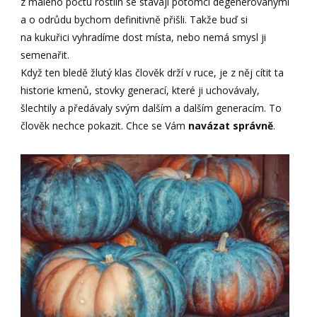
z malého počtu rostlin se stávají potomci degenerovanými
a o odrůdu bychom definitivně přišli. Takže buď si
na kukuřici vyhradíme dost místa, nebo nemá smysl ji
semenařit.
Když ten bledě žlutý klas člověk drží v ruce, je z něj cítit ta
historie kmenů, stovky generací, které ji uchovávaly,
šlechtily a předávaly svým dalším a dalším generacím. To
člověk nechce pokazit. Chce se Vám
navázat správně
.