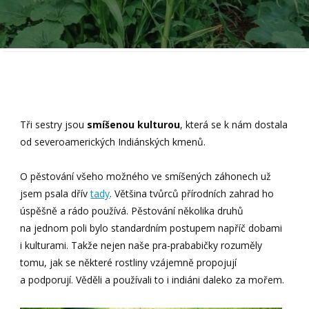
Tři sestry jsou
smíšenou kulturou
, která se k nám dostala
od severoamerických Indiánských kmenů.
O pěstování všeho možného ve smíšených záhonech už
jsem psala dřív
tady
. Většina tvůrců přírodních zahrad ho
úspěšně a rádo používá. Pěstování několika druhů
na jednom poli bylo standardním postupem napříč dobami
i kulturami. Takže nejen naše pra-prababičky rozuměly
tomu, jak se některé rostliny vzájemně propojují
a podporují. Věděli a používali to i indiáni daleko za mořem.