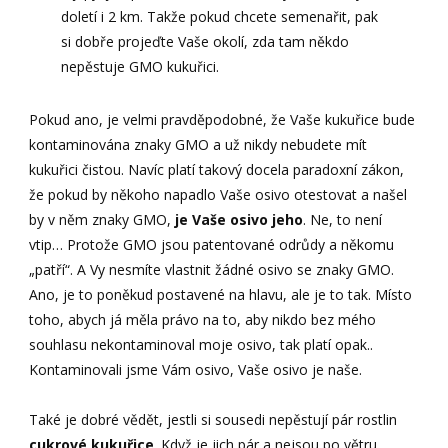
doletí i 2 km. Takže pokud chcete semenařit, pak
si dobře projeďte Vaše okolí, zda tam někdo
nepěstuje GMO kukuřici.
Pokud ano, je velmi pravděpodobné, že Vaše kukuřice bude
kontaminována znaky GMO a už nikdy nebudete mít
kukuřici čistou. Navíc platí takový docela paradoxní zákon,
že pokud by někoho napadlo Vaše osivo otestovat a našel
by v něm znaky GMO,
je Vaše osivo jeho
. Ne, to není
vtip… Protože GMO jsou patentované odrůdy a někomu
„patří“. A Vy nesmíte vlastnit žádné osivo se znaky GMO.
Ano, je to poněkud postavené na hlavu, ale je to tak. Místo
toho, abych já měla právo na to, aby nikdo bez mého
souhlasu nekontaminoval moje osivo, tak platí opak..
Kontaminovali jsme Vám osivo, Vaše osivo je naše.
Také je dobré vědět, jestli si sousedi nepěstují pár rostlin
cukrové kukuřice
. Když je jich pár a nejsou po větru