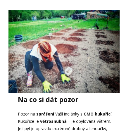
Na co si dát pozor
Pozor na
sprášení
Vaší indiánky s
GMO kukuřic
í.
Kukuřice je
větrosnubná
– je opylována větrem.
Její pyl je opravdu extrémně drobný a lehoučký,