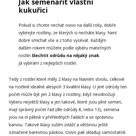
Jak semenařit vlastní
kukuřici
Pokud si chcete nechat osivo na další roky, dobře
vybírejte rostliny, ze kterých si necháte klasy. Není
dobré smíchat vše a z toho vysévat. Každým
dalším rokem můžete podle výběru matečných
rostlin
šlechtit odrůdu na nějaký znak
.
Já vybírám z nejlepších rostlin.
Tedy z rostlin které měly 2 klasy na hlavním stvolu, celkově
na rostlině ideálně alespoň 3 kvalitní klasy. U jiné odrůdy ten
počet může být jen 2 klasy z rostliny, když neodnožují.
Vyberu největší klasy a jen takové, které jsou plné semen,
mají správný počet řad (dle odrůdy 8, nebo 13), semena
jsou na ní pěkně v přehledných řadách a se správnou
barvou. Takové klasy suším zvlášť a většinou ještě
označené barevnou páskou. Osivo pak skladuji samostatně.