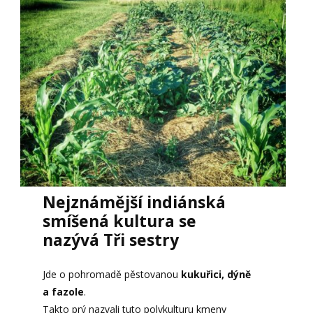
Nejznámější indiánská
smíšená kultura se
nazývá Tři sestry
Jde o pohromadě pěstovanou
kukuřici, dýně
a fazole
.
Takto prý nazvali tuto polykulturu kmeny