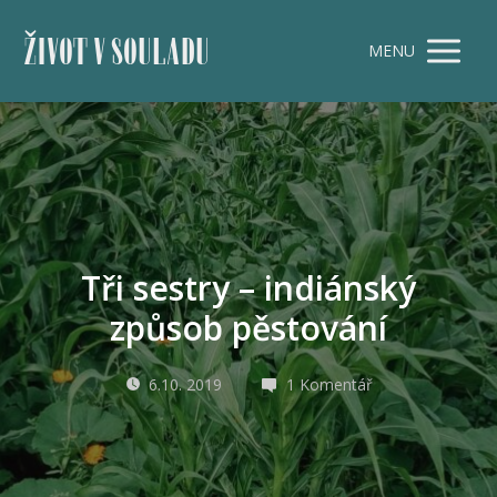
ŽIVOT V SOULADU
MENU
Tři sestry – indiánský
způsob pěstování
6.10. 2019
1 Komentář