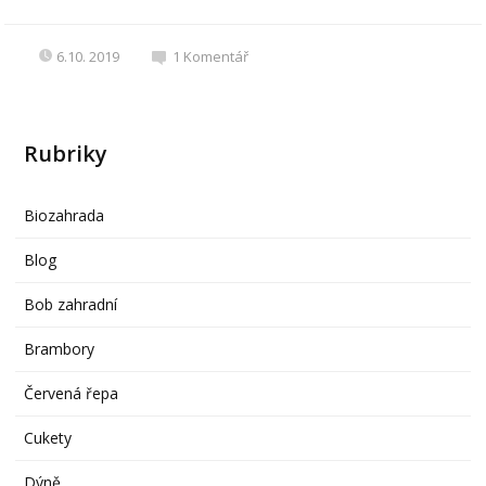
6.10. 2019
1
Komentář
Rubriky
Biozahrada
Blog
Bob zahradní
Brambory
Červená řepa
Cukety
Dýně