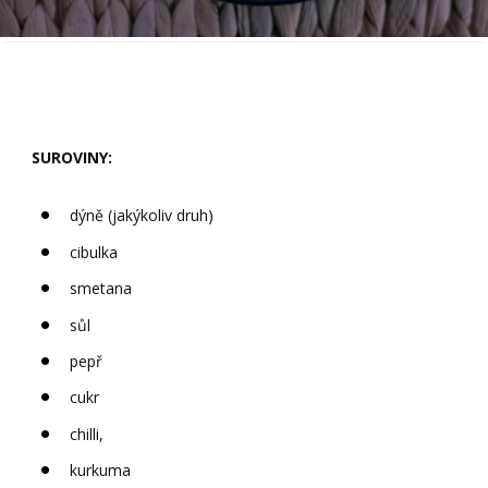
SUROVINY:
dýně (jakýkoliv druh)
cibulka
smetana
sůl
pepř
cukr
chilli,
kurkuma