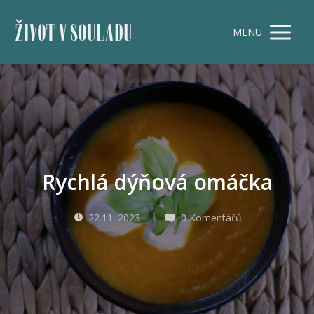
ŽIVOT V SOULADU
MENU
Rychlá dýňová omáčka
22.11. 2023
0 Komentářů