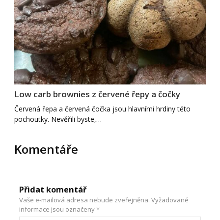
Low carb brownies z červené řepy a čočky
Červená řepa a červená čočka jsou hlavními hrdiny této
pochoutky. Nevěřili byste,…
Komentáře
Přidat komentář
Vaše e-mailová adresa nebude zveřejněna.
Vyžadované
informace jsou označeny
*