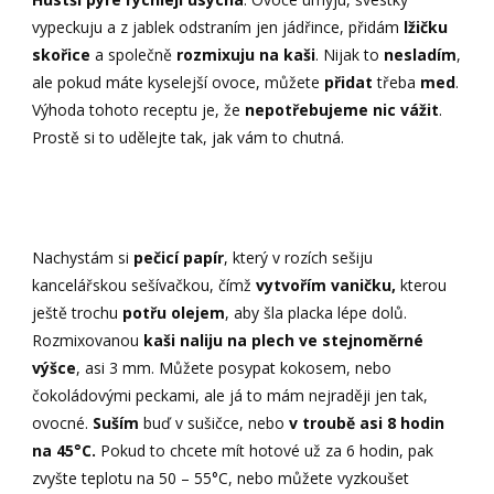
vypeckuju a z jablek odstraním jen jádřince, přidám
lžičku
skořice
a společně
rozmixuju na kaši
. Nijak to
nesladím
,
ale pokud máte kyselejší ovoce, můžete
přidat
třeba
med
.
Výhoda tohoto receptu je, že
nepotřebujeme nic vážit
.
Prostě si to udělejte tak, jak vám to chutná.
Nachystám si
pečicí papír
, který v rozích sešiju
kancelářskou sešívačkou, čímž
vytvořím vaničku,
kterou
ještě trochu
potřu olejem
, aby šla placka lépe dolů.
Rozmixovanou
kaši naliju na plech ve stejnoměrné
výšce
, asi 3 mm. Můžete posypat kokosem, nebo
čokoládovými peckami, ale já to mám nejraději jen tak,
ovocné.
Suším
buď v sušičce, nebo
v troubě asi 8 hodin
na 45°C.
Pokud to chcete mít hotové už za 6 hodin, pak
zvyšte teplotu na 50 – 55°C, nebo můžete vyzkoušet