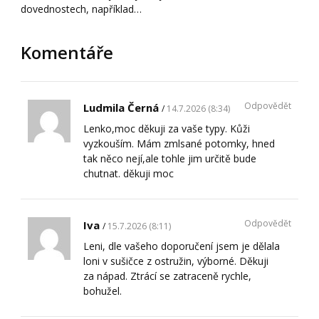
dovednostech, například…
Komentáře
Odpovědět
Ludmila Černá
14.7.2026 (8:34)
Lenko,moc děkuji za vaše typy. Kůži
vyzkouším. Mám zmlsané potomky, hned
tak něco nejí,ale tohle jim určitě bude
chutnat. děkuji moc
Odpovědět
Iva
15.7.2026 (8:11)
Leni, dle vašeho doporučení jsem je dělala
loni v sušičce z ostružin, výborné. Děkuji
za nápad. Ztrácí se zatraceně rychle,
bohužel.