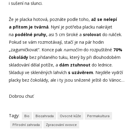
i sušení na slunci.
Že je placka hotová, poznáte podle toho,
až se nelepí
a přitom je tvárná
. Nyní je potřeba placku nakrájet
na
podélné pruhy,
asi 5 cm široké a
srolovat
do ruliček.
Pokud se vám rozmotávají, stačí je na pár hodin
„zagumičkovat“. Konce pak
namočím
do rozpuštěné
70%
čokolády
bez přidaného tuku, který by při dlouhodobém
skladování dělal potíže, a
dám ztuhnout
do lednice.
Skladuji ve skleněných lahvích
s uzávěrem
. Nejdéle vydrží
placky bez čokolády, ale i ty jsou snězené ještě do Vánoc…
Dobrou chuť
Tagy:
Bio
Biozahrada
Ovocné kůže
Permakultura
Přírodní zahrada
Zpracování ovovce