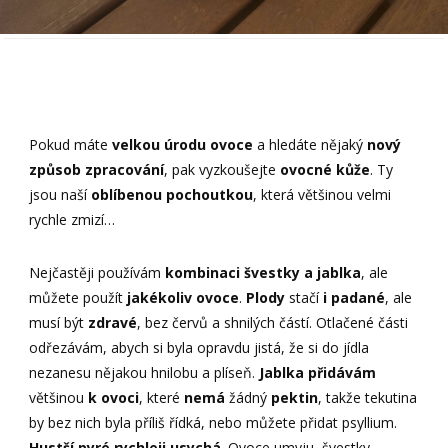
Pokud máte
velkou úrodu ovoce
a hledáte nějaký
nový
způsob zpracování
, pak vyzkoušejte
ovocné kůže
. Ty
jsou naší
oblíbenou pochoutkou
, která většinou velmi
rychle zmizí…
Nejčastěji používám
kombinaci švestky a jablka
, ale
můžete použít
jakékoliv ovoce
.
Plody
stačí
i padané
, ale
musí být
zdravé
, bez červů a shnilých částí. Otlačené části
odřezávám, abych si byla opravdu jistá, že si do jídla
nezanesu nějakou hnilobu a plíseň.
Jablka přidávám
většinou
k ovoci
, které
nemá
žádný
pektin
, takže tekutina
by bez nich byla příliš řídká, nebo můžete přidat psyllium.
Hustší pyré rychleji usychá
. Ovoce umyju, švestky