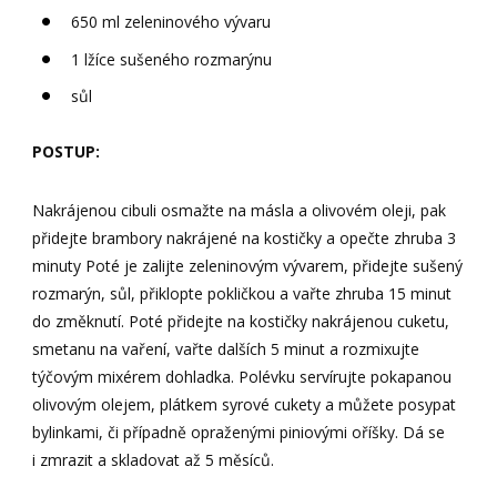
650 ml zeleninového vývaru
1 lžíce sušeného rozmarýnu
sůl
POSTUP:
Nakrájenou cibuli osmažte na másla a olivovém oleji, pak
přidejte brambory nakrájené na kostičky a opečte zhruba 3
minuty Poté je zalijte zeleninovým vývarem, přidejte sušený
rozmarýn, sůl, přiklopte pokličkou a vařte zhruba 15 minut
do změknutí. Poté přidejte na kostičky nakrájenou cuketu,
smetanu na vaření, vařte dalších 5 minut a rozmixujte
týčovým mixérem dohladka. Polévku servírujte pokapanou
olivovým olejem, plátkem syrové cukety a můžete posypat
bylinkami, či případně opraženými piniovými oříšky. Dá se
i zmrazit a skladovat až 5 měsíců.