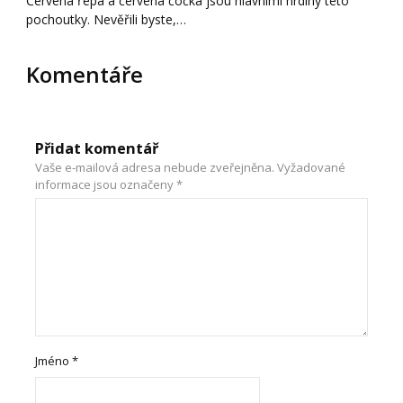
Červená řepa a červená čočka jsou hlavními hrdiny této
pochoutky. Nevěřili byste,…
Komentáře
Přidat komentář
Vaše e-mailová adresa nebude zveřejněna.
Vyžadované
informace jsou označeny
*
Jméno
*