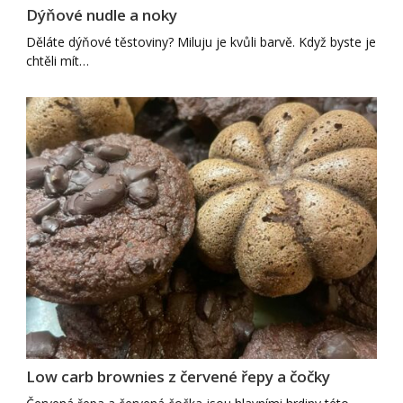
Dýňové nudle a noky
Děláte dýňové těstoviny? Miluju je kvůli barvě. Když byste je
chtěli mít…
Low carb brownies z červené řepy a čočky