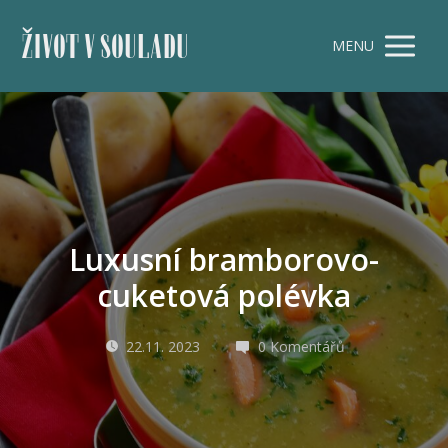
ŽIVOT V SOULADU
MENU
Luxusní bramborovo-
cuketová polévka
22.11. 2023
0 Komentářů