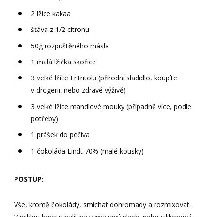
2 lžíce kakaa
šťáva z 1/2 citronu
50g rozpuštěného másla
1 malá lžička skořice
3 velké lžíce Eritritolu (přírodní sladidlo, koupíte
v drogerii, nebo zdravé výživě)
3 velké lžíce mandlové mouky (případně více, podle
potřeby)
1 prášek do pečiva
1 čokoláda Lindt 70% (malé kousky)
POSTUP:
Vše, kromě čokolády, smíchat dohromady a rozmixovat.
Vzniklou hmotu nalít na vymazaný plech, nebo silikonová