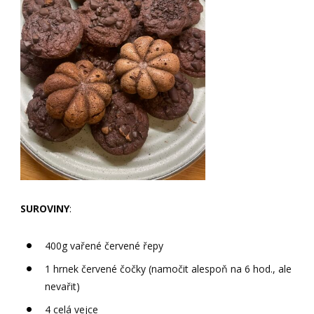
SUROVINY
:
400g vařené červené řepy
1 hrnek červené čočky (namočit alespoň na 6 hod., ale
nevařit)
4 celá vejce