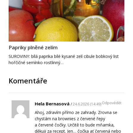
Papriky plněné zelím
SUROVINY: bílá paprika bílé kysané zelí cibule bobkový list
hořčičné semínko rostlinný…
Komentáře
Odpovědět
Hela Bernasová
24.6.2026 (14:49)
Ahoj, zdravím přímo ze zahrady. Zrovna se
chystám na brownies z červené řepy
a červené čočky. Určitě to bude mňamka,
děkuji za recept. Jen… čočka ať červená nebo