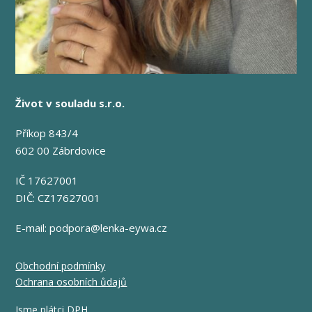
Život v souladu s.r.o.
Příkop 843/4
602 00 Zábrdovice
IČ 17627001
DIČ: CZ17627001
E-mail:
podpora@lenka-eywa.cz
Obchodní podmínky
Ochrana osobních ůdajů
Jsme plátci DPH