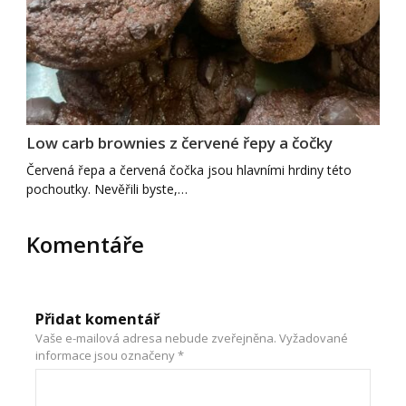
Low carb brownies z červené řepy a čočky
Červená řepa a červená čočka jsou hlavními hrdiny této
pochoutky. Nevěřili byste,…
Komentáře
Přidat komentář
Vaše e-mailová adresa nebude zveřejněna.
Vyžadované
informace jsou označeny
*