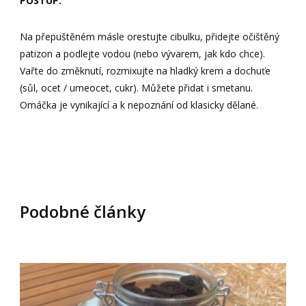
POSTUP:
Na přepuštěném másle orestujte cibulku, přidejte očištěný
patizon a podlejte vodou (nebo vývarem, jak kdo chce).
Vařte do změknutí, rozmixujte na hladký krem a dochuťe
(sůl, ocet / umeocet, cukr). Můžete přidat i smetanu.
Omáčka je vynikající a k nepoznání od klasicky dělané.
Podobné články