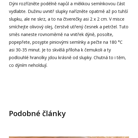
Dýni rozřízněte podélně napůl a měkkou semínkovou část
vydlabte. Dužinu uvnitř slupky nařízněte opatrně až po tuhší
slupku, ale ne skrz, a to na čtverečky asi 2 x 2 cm. V misce
smíchejte olivový olej, čerstvě utřený česnek a petržel. Tuto
směs naneste rovnoměrně na vnitřek dýně, posolte,
popepřete, posypte piniovými semínky a pečte na 180 °C
asi 30-35 minut. Je to skvělá příloha k čemukoli a ty
podlouhlé hranolky jdou krásně od slupky. Chutná to i těm,
co dýním neholdují.
Podobné články