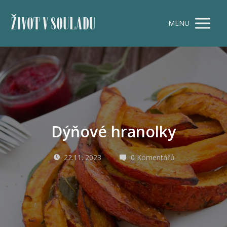
ŽIVOT V SOULADU
MENU
Dýňové hranolky
22.11. 2023
0 Komentářů