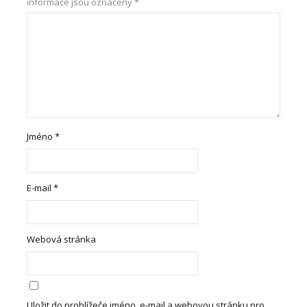
informace jsou označeny
*
Jméno
*
E-mail
*
Webová stránka
Uložit do prohlížeče jméno, e-mail a webovou stránku pro