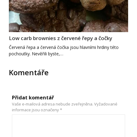
Low carb brownies z červené řepy a čočky
Červená řepa a červená čočka jsou hlavními hrdiny této
pochoutky. Nevěřili byste,…
Komentáře
Přidat komentář
Vaše e-mailová adresa nebude zveřejněna.
Vyžadované
informace jsou označeny
*