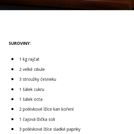
SUROVINY:
1 kg rajčat
2 velké cibule
3 stroužky česneku
1 šálek cukru
1 šálek octa
2 polévkové lžíce kari koření
1 čajová lžička soli
3 polévkové lžíce sladké papriky