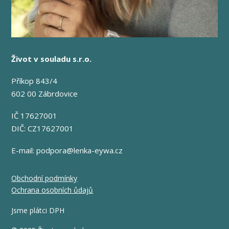
Život v souladu s.r.o.
Příkop 843/4
602 00 Zábrdovice
IČ 17627001
DIČ: CZ17627001
E-mail:
podpora@lenka-eywa.cz
Obchodní podmínky
Ochrana osobních ůdajů
Jsme plátci DPH