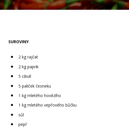
SUROVINY
:
2 kg rajčat
2 kg paprik
5 cibulí
5 paliček česneku
1 kg mletého hovězího
1 kg mletého vepřového bůčku
sůl
pepř