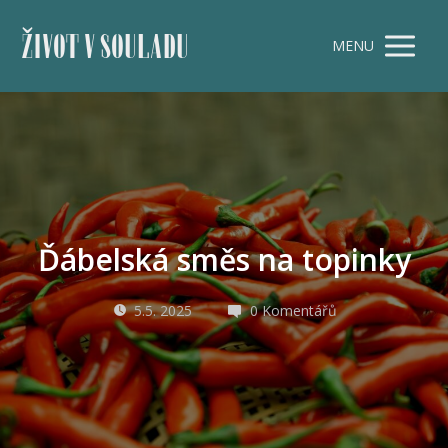
ŽIVOT V SOULADU
MENU
Ďábelská směs na topinky
5.5. 2025
0 Komentářů