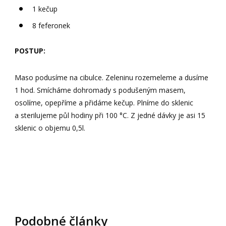
1 kečup
8 feferonek
POSTUP:
Maso podusíme na cibulce. Zeleninu rozemeleme a dusíme
1 hod. Smícháme dohromady s podušeným masem,
osolíme, opepříme a přidáme kečup. Plníme do sklenic
a sterilujeme půl hodiny při 100 °C. Z jedné dávky je asi 15
sklenic o objemu 0,5l.
Podobné články