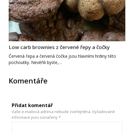
Low carb brownies z červené řepy a čočky
Červená řepa a červená čočka jsou hlavními hrdiny této
pochoutky. Nevěřili byste,…
Komentáře
Přidat komentář
Vaše e-mailová adresa nebude zveřejněna.
Vyžadované
informace jsou označeny
*