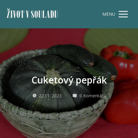
ŽIVOT V SOULADU
MENU
Cuketový pepřák
22.11. 2023
0 Komentářů