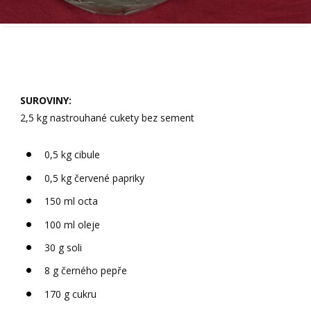
SUROVINY:
2,5 kg nastrouhané cukety bez sement
0,5 kg cibule
0,5 kg červené papriky
150 ml octa
100 ml oleje
30 g soli
8 g černého pepře
170 g cukru