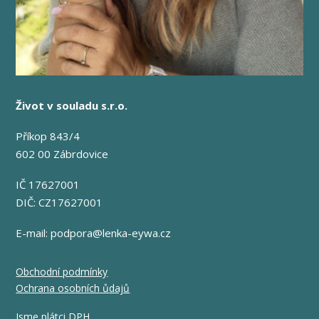
Život v souladu s.r.o.
Příkop 843/4
602 00 Zábrdovice
IČ 17627001
DIČ: CZ17627001
E-mail:
podpora@lenka-eywa.cz
Obchodní podmínky
Ochrana osobních ůdajů
Jsme plátci DPH