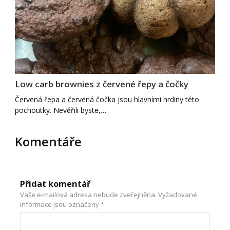
Low carb brownies z červené řepy a čočky
Červená řepa a červená čočka jsou hlavními hrdiny této
pochoutky. Nevěřili byste,…
Komentáře
Přidat komentář
Vaše e-mailová adresa nebude zveřejněna.
Vyžadované
informace jsou označeny
*