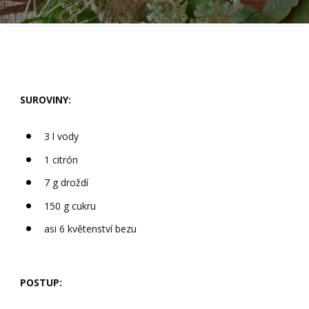
SUROVINY:
3 l vody
1 citrón
7 g droždí
150 g cukru
asi 6 květenství bezu
POSTUP: