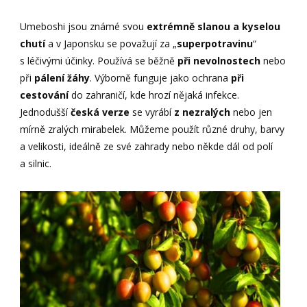
Umeboshi jsou známé svou
extrémně slanou a kyselou
chutí
a v Japonsku se považují za „
superpotravinu
“
s léčivými účinky. Používá se běžně
při nevolnostech
nebo
při
pálení žáhy
. Výborně funguje jako ochrana
při
cestování
do zahraničí, kde hrozí nějaká infekce.
Jednodušší
česká verze
se vyrábí
z nezralých
nebo jen
mírně zralých mirabelek. Můžeme použít různé druhy, barvy
a velikosti, ideálně ze své zahrady nebo někde dál od polí
a silnic.