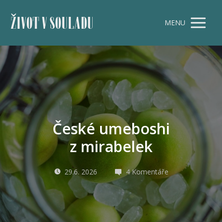
ŽIVOT V SOULADU
MENU
České umeboshi
z mirabelek
29.6. 2026
4 Komentáře