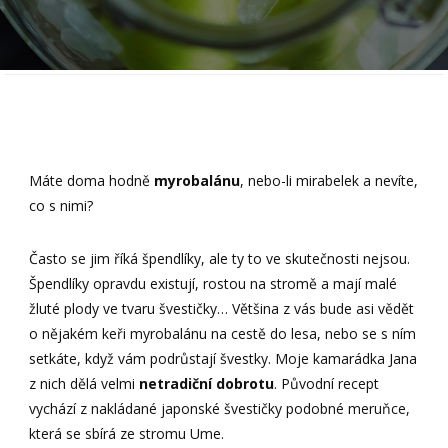
Máte doma hodně
myrobalánu
, nebo-li mirabelek a nevíte,
co s nimi?
Často se jim říká špendlíky, ale ty to ve skutečnosti nejsou.
Špendlíky opravdu existují, rostou na stromě a mají malé
žluté plody ve tvaru švestičky… Většina z vás bude asi vědět
o nějakém keři myrobalánu na cestě do lesa, nebo se s ním
setkáte, když vám podrůstají švestky. Moje kamarádka Jana
z nich dělá velmi
netradiční dobrotu
. Původní recept
vychází z nakládané japonské švestičky podobné meruňce,
která se sbírá ze stromu Ume.