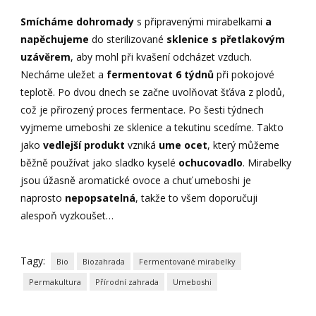
Smícháme dohromady
s připravenými mirabelkami
a
napěchujeme
do sterilizované
sklenice s přetlakovým
uzávěrem
, aby mohl při kvašení odcházet vzduch.
Necháme uležet a
fermentovat 6 týdnů
při pokojové
teplotě. Po dvou dnech se začne uvolňovat šťáva z plodů,
což je přirozený proces fermentace. Po šesti týdnech
vyjmeme umeboshi ze sklenice a tekutinu scedíme. Takto
jako
vedlejší produkt
vzniká
ume ocet
, který můžeme
běžně používat jako sladko kyselé
ochucovadlo
. Mirabelky
jsou úžasně aromatické ovoce a chuť umeboshi je
naprosto
nepopsatelná
, takže to všem doporučuji
alespoň vyzkoušet…
Tagy:
Bio
Biozahrada
Fermentované mirabelky
Permakultura
Přírodní zahrada
Umeboshi