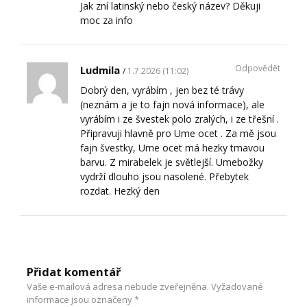
Jak zní latinský nebo český název? Děkuji
moc za info
Odpovědět
Ludmila
1.7.2026 (11:02)
Dobrý den, vyrábím , jen bez té trávy
(neznám a je to fajn nová informace), ale
vyrábím i ze švestek polo zralých, i ze třešní .
Připravuji hlavně pro Ume ocet . Za mě jsou
fajn švestky, Ume ocet má hezky tmavou
barvu. Z mirabelek je světlejší. Umebožky
vydrží dlouho jsou nasolené. Přebytek
rozdat. Hezký den
Přidat komentář
Vaše e-mailová adresa nebude zveřejněna.
Vyžadované
informace jsou označeny
*