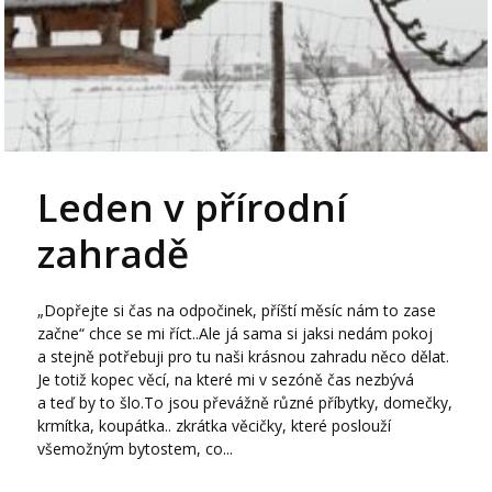
Leden v přírodní
zahradě
„Dopřejte si čas na odpočinek, příští měsíc nám to zase
začne“ chce se mi říct..Ale já sama si jaksi nedám pokoj
a stejně potřebuji pro tu naši krásnou zahradu něco dělat.
Je totiž kopec věcí, na které mi v sezóně čas nezbývá
a teď by to šlo.To jsou převážně různé příbytky, domečky,
krmítka, koupátka.. zkrátka věcičky, které poslouží
všemožným bytostem, co...