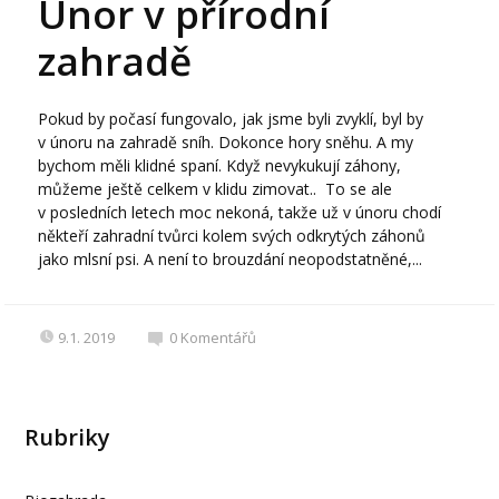
Únor v přírodní
zahradě
Pokud by počasí fungovalo, jak jsme byli zvyklí, byl by
v únoru na zahradě sníh. Dokonce hory sněhu. A my
bychom měli klidné spaní. Když nevykukují záhony,
můžeme ještě celkem v klidu zimovat.. To se ale
v posledních letech moc nekoná, takže už v únoru chodí
někteří zahradní tvůrci kolem svých odkrytých záhonů
jako mlsní psi. A není to brouzdání neopodstatněné,...
9.1. 2019
0
Komentářů
Rubriky