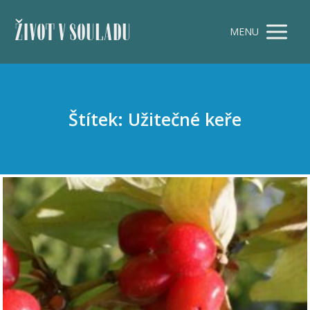
ŽIVOT V SOULADU
MENU
Štítek: Užitečné keře