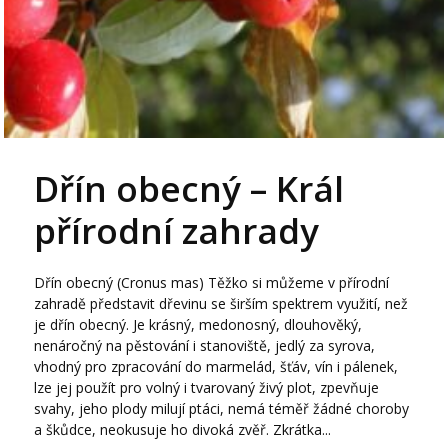
Dřín obecný – Král
přírodní zahrady
Dřín obecný (Cronus mas) Těžko si můžeme v přírodní
zahradě představit dřevinu se širším spektrem využití, než
je dřín obecný. Je krásný, medonosný, dlouhověký,
nenáročný na pěstování i stanoviště, jedlý za syrova,
vhodný pro zpracování do marmelád, šťáv, vín i pálenek,
lze jej použít pro volný i tvarovaný živý plot, zpevňuje
svahy, jeho plody milují ptáci, nemá téměř žádné choroby
a škůdce, neokusuje ho divoká zvěř. Zkrátka...