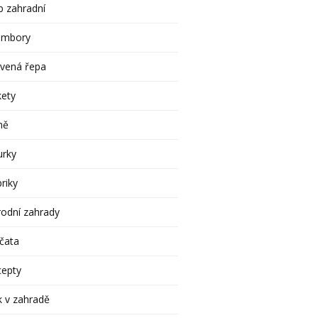
 zahradní
ambory
rvená řepa
kety
ně
urky
riky
rodní zahrady
čata
cepty
 v zahradě