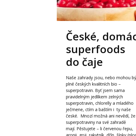
České, domác
superfoods
do čaje
Naše zahrady jsou, nebo mohou bý
plné českých kvalitních bio –
superpotravin. Byť jsem sama
pravidelným jedlíkem zelných
superpotravin, chlorelly a mladého
ječmene, ctím a baštím i ty naše
české. Mnozí možná ani nevědí, že
superpotraviny na své zahradě
mají. Pěstujete – li červenou řepu,
aronii, goji, rakytník, dřín, šípky (plo