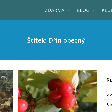
ZDARMA
BLOG
KLU
Štítek: Dřín obecný
R
Bi
Bl