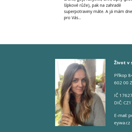
šípkové růže), pak na zahradě
superpotraviny máte. A já mám dn
pro Vás...
Život v 
Příkop 8
602 00 
IČ 1762
DIČ: CZ
E-mail:
p
eywa.cz