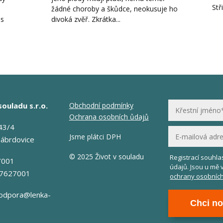
Stř
žádné choroby a škůdce, neokusuje ho
es
divoká zvěř. Zkrátka...
souladu s.r.o.
Obchodní podmínky
Ochrana osobních ůdajů
43/4
Jsme plátci DPH
Zábrdovice
© 2025 Život v souladu
Registrací souhl
7001
údajů. Jsou u mě 
17627001
ochrany osobních
odpora@lenka-
Chci no