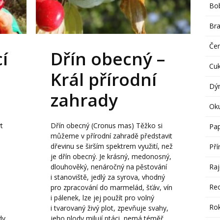
Bob
Br
Če
í
Dřín obecný –
Cu
Král přírodní
Dý
zahrady
Ok
t
Dřín obecný (Cronus mas) Těžko si
Pap
můžeme v přírodní zahradě představit
dřevinu se širším spektrem využití, než
Pří
je dřín obecný. Je krásný, medonosný,
Raj
dlouhověký, nenáročný na pěstování
i stanoviště, jedlý za syrova, vhodný
Re
pro zpracování do marmelád, šťáv, vín
i pálenek, lze jej použít pro volný
Rok
i tvarovaný živý plot, zpevňuje svahy,
dy
jeho plody milují ptáci, nemá téměř