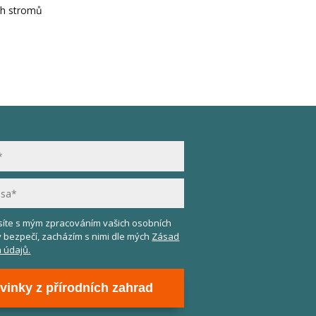
ih stromů
asíte s mým zpracováním vašich osobních
v bezpečí, zacházím s nimi dle mých
Zásad
 údajů.
vinky z přírodních zahrad