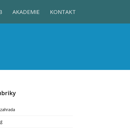
B
AKADEMIE
KONTAKT
ubriky
ozahrada
og