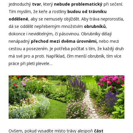
jednoduchý
tvar
, který
nebude problematický
při sečení.
Tím myslím, že keře a rostliny
budou od trávníku
oddělené
, aby se nemusely objíždět. Aby tráva neprorostla,
dá se oddělit nepřeberným množstvím
obrubníků
,
dokonce i neviditelným, či pásovinou. Obrubníky dělají
nenápadný
přechod mezi dvěma úrovněmi,
nebo mezi
cestou a posezením. Je potřeba počítat s tím, že každý druh
má své pro a proti. Například, čím menší obrubník, tím více
práce při pletí plevele…
Ovšem, pokud vysadíte místo trávy alespoň
část