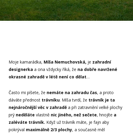
Moje kamarádka,
Míša Nemuchovská,
je
zahradní
designerka
a ona vždycky říká, že
na dobře navržené
okrasné zahradě v létě není co dělat
…
Často mi píšete, že
nemáte na zahradu čas
, a proto
dáváte přednost
trávníku
. Míša tvrdí, že
trávník je ta
nejnáročnější věc v zahradě
a při zatravnění velké plochy
prý
neděláte
vlastně
nic jiného, než sečete
, hnojíte
a
zaléváte trávník.
Když už trávník máte, je fajn aby
pokrýval
maximálně 2/3 plochy
, a současně měl