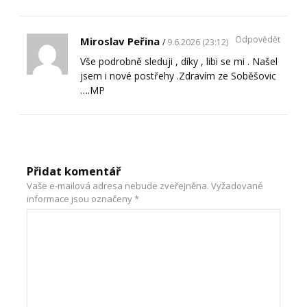
Odpovědět
Miroslav Peřina
9.6.2026 (23:12)
Vše podrobně sleduji , díky , libi se mi . Našel
jsem i nové postřehy .Zdravím ze Soběšovic
….MP
Přidat komentář
Vaše e-mailová adresa nebude zveřejněna.
Vyžadované
informace jsou označeny
*