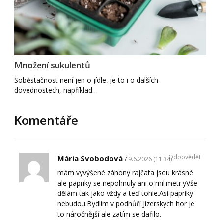
Množení sukulentů
Soběstačnost není jen o jídle, je to i o dalších
dovednostech, například…
Komentáře
Odpovědět
Mária Svobodová
9.6.2026 (11:34)
mám vyvýšené záhony rajčata jsou krásné
ale papriky se nepohnuly ani o milimetr.yVše
dělám tak jako vždy a teď tohle.Asi papriky
nebudou.Bydlím v podhůří Jizerských hor je
to náročnější ale zatím se dařilo.