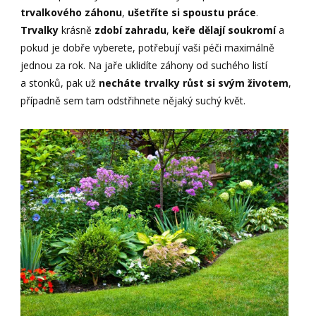
trvalkového záhonu
,
ušetříte si spoustu práce
.
Trvalky
krásně
zdobí zahradu
,
keře dělají soukromí
a
pokud je dobře vyberete, potřebují vaši péči maximálně
jednou za rok. Na jaře uklidíte záhony od suchého listí
a stonků, pak už
necháte trvalky
růst si svým životem
,
případně sem tam odstřihnete nějaký suchý květ.