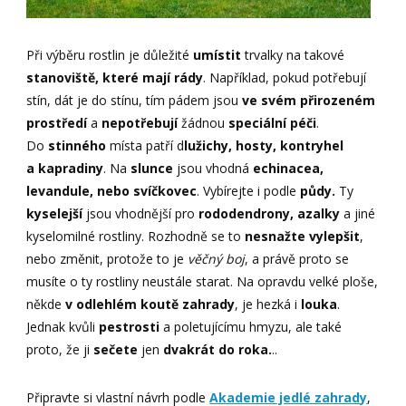
Při výběru rostlin je důležité
umístit
trvalky na takové
stanoviště, které mají rády
. Například, pokud potřebují
stín, dát je do stínu, tím pádem jsou
ve svém přirozeném
prostředí
a
nepotřebují
žádnou
speciální péči
.
Do
stinného
místa patří d
lužichy, hosty, kontryhel
a kapradiny
. Na
slunce
jsou vhodná
echinacea,
levandule, nebo svíčkovec
. Vybírejte i podle
půdy.
Ty
kyselejší
jsou vhodnější pro
rododendrony, azalky
a jiné
kyselomilné rostliny. Rozhodně se to
nesnažte vylepšit
,
nebo změnit, protože to je
věčný boj
, a právě proto se
musíte o ty rostliny neustále starat. Na opravdu velké ploše,
někde
v odlehlém koutě zahrady
, je hezká i
louka
.
Jednak kvůli
pestrosti
a poletujícímu hmyzu, ale také
proto, že ji
sečete
jen
dvakrát do roka.
..
Připravte si vlastní návrh podle
Akademie jedlé zahrady
,