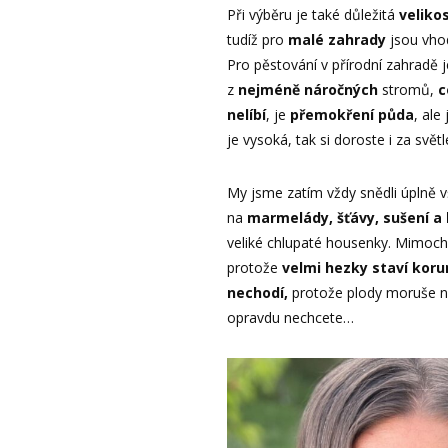
Při výběru je také důležitá
veliko
tudíž pro
malé zahrady
jsou vho
Pro pěstování v přírodní zahradě 
z
nejméně náročných
stromů,
c
nelíbí
, je
přemokření půda
, ale
je vysoká, tak si doroste i za svět
My jsme zatím vždy snědli úplně v
na
marmelády, šťávy, sušení a l
veliké chlupaté housenky. Mimo
protože
velmi hezky staví koru
nechodí,
protože plody moruše 
opravdu nechcete…