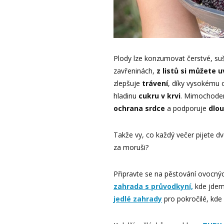
Plody lze konzumovat čerstvé, su
zavřeninách,
z listů si můžete u
zlepšuje
trávení
, díky vysokému 
hladinu
cukru v krvi
. Mimochode
ochrana srdce
a podporuje
dlo
Takže vy, co každý večer pijete dv
za moruši?
Připravte se na pěstování ovocný
zahrada s průvodkyní,
kde jdem
jedlé zahrady
pro pokročilé, kde 