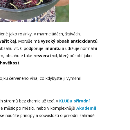
šené jako rozinky, v marmeládách, šťávách,
vařit čaj
. Moruše má
vysoký obsah antioxidantů
,
obsahu vit. C podporuje
imunitu
a udržuje normální
m, obsahuje také
resveratrol
, který působí jako
uhověkost
.
ojku červeného vína, co kdybyste ji vyměnili
ch stromů bez chemie už teď, v
KLUBu přírodní
e měsíc po měsíci, nebo v komplexnější
Akademii
se naučíte principy a souvislosti o přírodní zahradě.