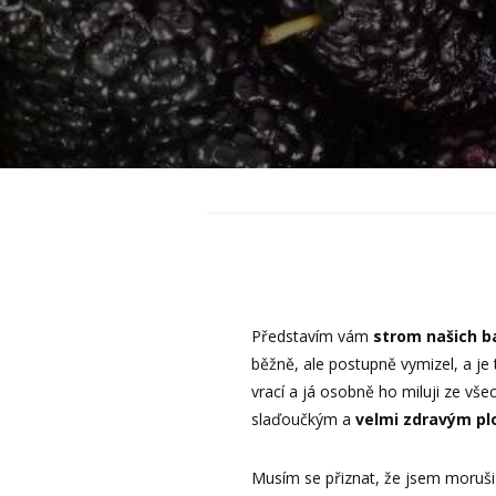
Představím vám
strom našich b
běžně, ale postupně vymizel, a je
vrací a já osobně ho miluji ze vše
slaďoučkým a
velmi zdravým p
Musím se přiznat, že jsem moruši 