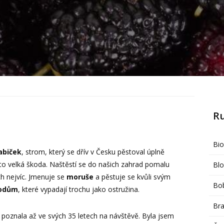
R
Bi
abiček
, strom, který se dřív v Česku pěstoval úplně
 to velká škoda. Naštěstí se do našich zahrad pomalu
Bl
ch nejvíc. Jmenuje se
moruše
a pěstuje se kvůli svým
Bob
lodům
, které vypadají trochu jako ostružina.
Br
poznala až ve svých 35 letech na návštěvě. Byla jsem