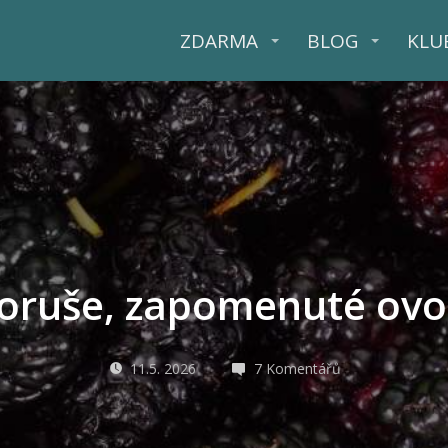
ZDARMA
BLOG
KLU
oruše, zapomenuté ovo
11.5. 2026
7 Komentářů