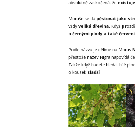
absolutně zaskočená, že
existuj
Moruše se dá
pěstovat jako st
vždy
veliká dřevina.
Když ji rozd
a černými plody a také červen
Podle názvu je dělíme na Morus
N
přestože název Nigra napovídá če
Takže když budete hledat bílé plo
o kousek
sladší
.