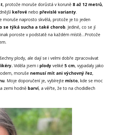
st
, protože moruše dorůstá v koruně
8 až 12 metrů
,
dnější
keřové
nebo
převislé varianty
.
je moruše naprosto skvělá, protože je to jeden
o se týká sucha a také chorob
. Jediné, co se jí
 jinak poroste v podstatě na každém místě…Protože
lem.
šechny plody, ale dají se i velmi dobře zpracovávat
ikéry.
Viděla jsem i
plody
veliké
5 cm
, vypadaly jako
chodem, moruše
nemusí mít ani výchovný řez
,
nu
. Moje doporučení je, vybírejte
místo
, kde se moc
na zemi hodně
barví
, a věřte, že to na chodidlech