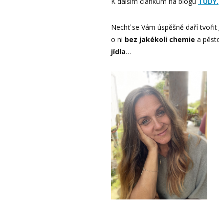
K dalším článkům na blogu
TUDY.
Nechť se Vám úspěšně daří tvořit
o ni
bez jakékoli chemie
a pěst
jídla
…