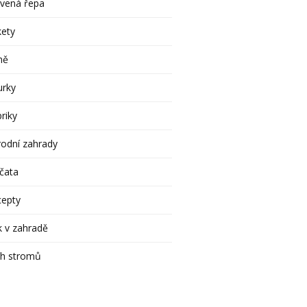
rvená řepa
kety
ně
urky
riky
rodní zahrady
čata
cepty
 v zahradě
ih stromů