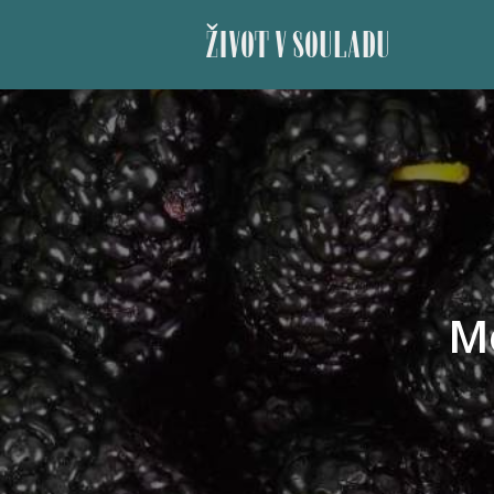
ŽIVOT V SOULADU
M