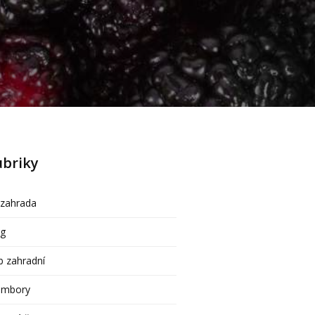
ubriky
ozahrada
og
 zahradní
ambory