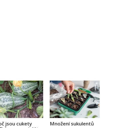
oč jsou cukety
Množení sukulentů