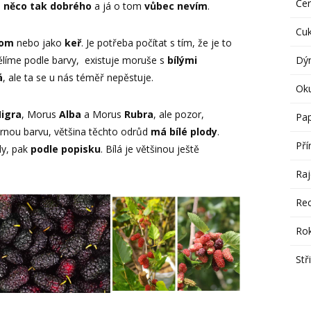
Če
e něco tak dobrého
a já o tom
vůbec nevím
.
Cu
rom
nebo jako
keř
. Je potřeba počítat s tím, že je to
ělíme podle barvy, existuje moruše s
bílými
Dý
á
, ale ta se u nás téměř nepěstuje.
Ok
igra
, Morus
Alba
a Morus
Rubra
, ale pozor,
Pap
rnou barvu, většina těchto odrůd
má bílé plody
.
Pří
dy, pak
podle popisku
. Bílá je většinou ještě
Raj
Re
Rok
Stř