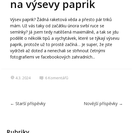
na výsevy paprik
Výsev paprik? Žádná raketová věda a přesto pár triků
mám. Už vás taky od začátku února svrbí ruce se
semínky? Já jsem tedy natěšená maximálně, a tak se jdu
podělit o několik tipů a vychytávek, které se týkají výsevu
paprik, protože už to prostě začíná… Je super, že jste
vydrželi až doteď a nenechali se strhnout četnými
fotografiemi ve facebookových zahradních...
4.3. 2024
6
Komentářů
←
Starší příspěvky
Novější příspěvky
→
Rubriky