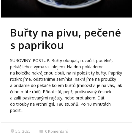
Buřty na pivu, pečené
s paprikou
SUROVINY: POSTUP: Buřty oloupat, rozpůlit podélně,
pekáč lehce vymazat olejem. Na dno poklademe
na kolečka nakrájenou cibuli, na ni položit ty buřty. Papriky
rozkrojíme, odstraníme semínka, nakrájíme na proužky
a přidáme do pekáče kolem buřtů (množství je na vás, jak
čeho máte rádi). Přidat sůl, pepř, prolisovaný česnek
a zalít pasírovanými rajčaty, nebo protlakem. Dát
do trouby na vrchní gril, 180 stupňů. Po 10 minutách
podlít...
5.5. 2025
0
Komentářů