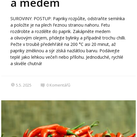
a medem
SUROVINY: POSTUP: Papriky rozpůlte, odstraňte semínka
a položte je na plech řeznou stranou nahoru. Fetu
rozdrobte a rozdělte do paprik. Zakápněte medem
a olivovým olejem, přidejte bylinky a případně trochu chilli.
Pečte v troubě předehřáté na 200 °C asi 20 minut, až
papriky změknou a sýr získá nazlátlou barvu. Podávejte
teplé jako lehkou večeři nebo přílohu. Jednoduché, rychlé
a skvěle chutná!
5.5. 2025
0
Komentářů