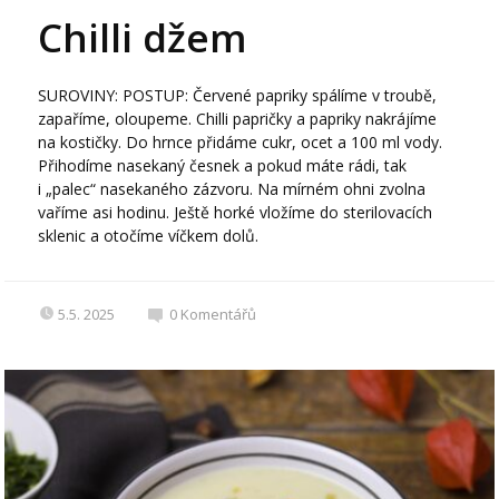
Chilli džem
SUROVINY: POSTUP: Červené papriky spálíme v troubě,
zapaříme, oloupeme. Chilli papričky a papriky nakrájíme
na kostičky. Do hrnce přidáme cukr, ocet a 100 ml vody.
Přihodíme nasekaný česnek a pokud máte rádi, tak
i „palec“ nasekaného zázvoru. Na mírném ohni zvolna
vaříme asi hodinu. Ještě horké vložíme do sterilovacích
sklenic a otočíme víčkem dolů.
5.5. 2025
0
Komentářů