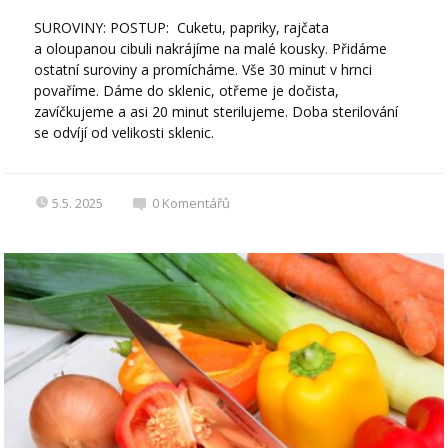
SUROVINY: POSTUP: Cuketu, papriky, rajčata
a oloupanou cibuli nakrájíme na malé kousky. Přidáme
ostatní suroviny a promícháme. Vše 30 minut v hrnci
povaříme. Dáme do sklenic, otřeme je dočista,
zavíčkujeme a asi 20 minut sterilujeme. Doba sterilování
se odvíjí od velikosti sklenic.
5.5. 2025
0
Komentářů