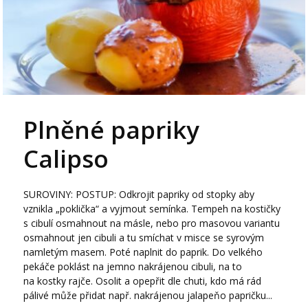
Plněné papriky
Calipso
SUROVINY: POSTUP: Odkrojit papriky od stopky aby
vznikla „poklička“ a vyjmout semínka. Tempeh na kostičky
s cibulí osmahnout na másle, nebo pro masovou variantu
osmahnout jen cibuli a tu smíchat v misce se syrovým
namletým masem. Poté naplnit do paprik. Do velkého
pekáče poklást na jemno nakrájenou cibuli, na to
na kostky rajče. Osolit a opepřit dle chuti, kdo má rád
pálivé může přidat např. nakrájenou jalapeňo papričku...