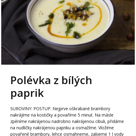
Polévka z bílých
paprik
SUROVINY: POSTUP: Nejprve oškrabané brambory
nakrájíme na kostičky a povaříme 5 minut. Na másle
zpěníme nakrájenou nadrobno nakrájenou cibuli, přidáme
na nudličky nakrájenou papriku a osmažíme. Vložíme
povařené brambory, lehce osmahneme, zalijeme 1 l vody