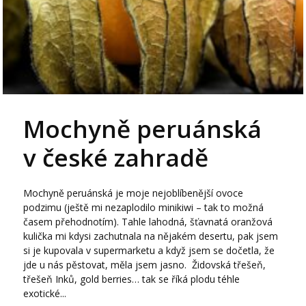
Mochyně peruánská
v české zahradě
Mochyně peruánská je moje nejoblíbenější ovoce
podzimu (ještě mi nezaplodilo minikiwi – tak to možná
časem přehodnotím). Tahle lahodná, šťavnatá oranžová
kulička mi kdysi zachutnala na nějakém desertu, pak jsem
si je kupovala v supermarketu a když jsem se dočetla, že
jde u nás pěstovat, měla jsem jasno. Židovská třešeň,
třešeň Inků, gold berries… tak se říká plodu téhle
exotické...