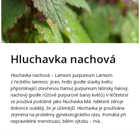
Hluchavka nachová
Hluchavka nachová – Lamium purpureum Lamium
z řeckého laimnos: jícen, hrdlo (podle stavby květu
připomínající otevřenou tlamu) purpureum latinsky fialový,
nachový (podle růžově purpurové barvy květů) V léčitelství
se používá podobně jako hluchavka bílá. Některé zdroje
dokonce uvádějí, že je účinnější. Hluchavka je používána
zejména na problémy gynekologického rázu. Pomáhá při
nepravidelné menstruaci, bílém výtoku – má...