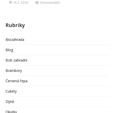
15.3. 2019
0
Komentářů
Rubriky
Biozahrada
Blog
Bob zahradní
Brambory
Červená řepa
Cukety
Dýně
Okurky