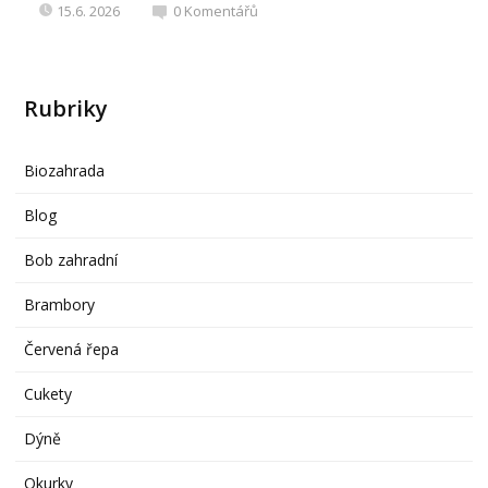
15.6. 2026
0
Komentářů
Rubriky
Biozahrada
Blog
Bob zahradní
Brambory
Červená řepa
Cukety
Dýně
Okurky