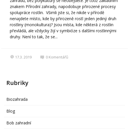
zahradu, bez polykultury se neobejdete. Je totiž základním
znakem Přírodní zahrady, napodobuje přirozené procesy
spolupráce rostlin. Všimli jste si, že nikde v přírodě
nenajdete místo, kde by přirozeně rostl jeden jediný druh
rostliny (monokultura)? Jsou místa, kde některá z rostlin
převládá, ale vždycky žijí v symbióze s dalšími rostlinnými
druhy. Není to tak, že se...
17.3. 2019
0
Komentářů
Rubriky
Biozahrada
Blog
Bob zahradní