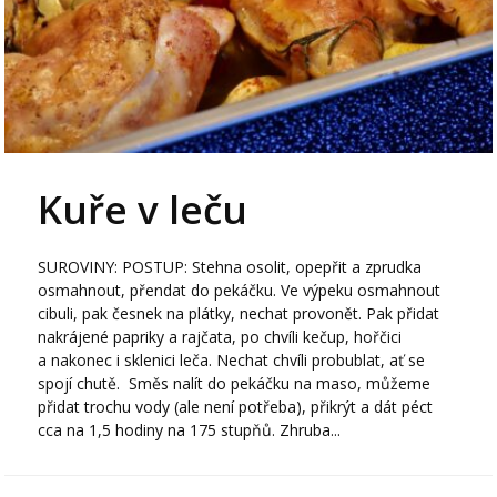
Kuře v leču
SUROVINY: POSTUP: Stehna osolit, opepřit a zprudka
osmahnout, přendat do pekáčku. Ve výpeku osmahnout
cibuli, pak česnek na plátky, nechat provonět. Pak přidat
nakrájené papriky a rajčata, po chvíli kečup, hořčici
a nakonec i sklenici leča. Nechat chvíli probublat, ať se
spojí chutě. Směs nalít do pekáčku na maso, můžeme
přidat trochu vody (ale není potřeba), přikrýt a dát péct
cca na 1,5 hodiny na 175 stupňů. Zhruba...