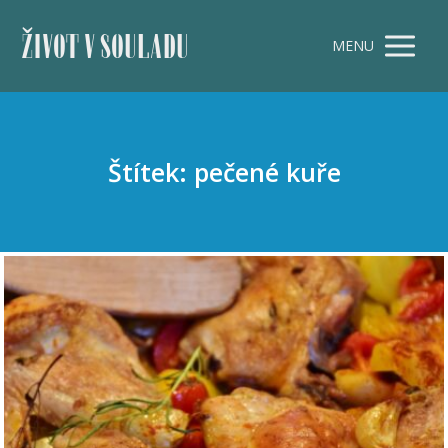
ŽIVOT V SOULADU
MENU
Štítek: pečené kuře