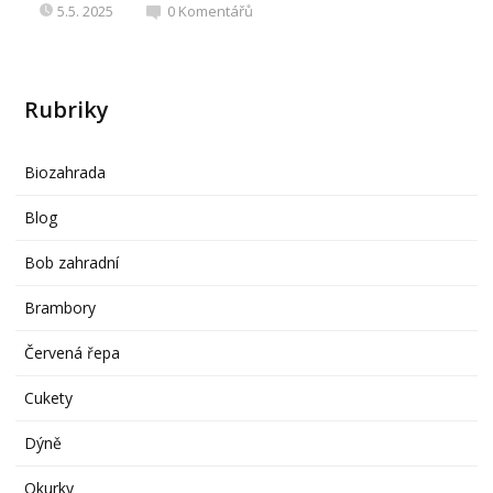
5.5. 2025
0
Komentářů
Rubriky
Biozahrada
Blog
Bob zahradní
Brambory
Červená řepa
Cukety
Dýně
Okurky