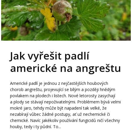
Jak vyřešit padlí
americké na angreštu
Americké padlí je jednou z nejčastějších houbových
chorob angreštu, projevující se bílým a později hnědým
povlakem na plodech i listech. Nové letorosty zasychají
a plody se stávají nepoživatelnými. Problémem bývá velmi
mokré jaro, tehdy může být napadení tak velké, že
nezabírají vůbec žádné postupy, ať už nechemické či
chemické. Navíc jakékoliv používání fungicidů ničí všechny
houby, tedy i ty půdní. To...