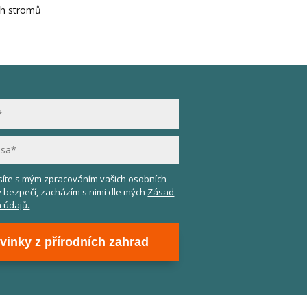
ih stromů
asíte s mým zpracováním vašich osobních
v bezpečí, zacházím s nimi dle mých
Zásad
 údajů.
vinky z přírodních zahrad