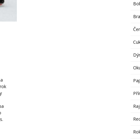
Bob
Br
Če
Cu
Dý
Ok
la
Pap
 rok
dy
Pří
Raj
ba
o
Re
as.
Rok