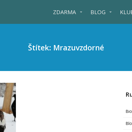
ZDARMA
BLOG
KLU
Štítek: Mrazuvzdorné
R
Bi
Bl