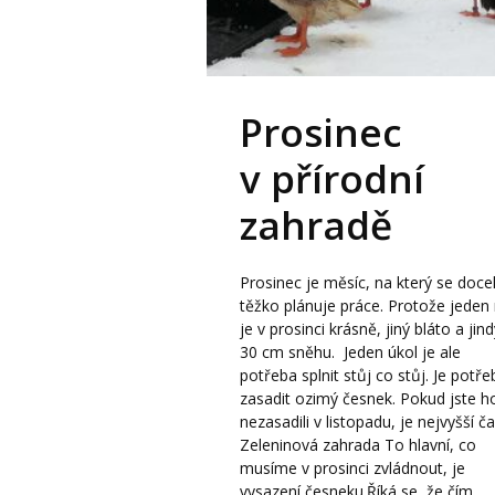
Prosinec
v přírodní
zahradě
Prosinec je měsíc, na který se doce
těžko plánuje práce. Protože jeden
je v prosinci krásně, jiný bláto a jin
30 cm sněhu. Jeden úkol je ale
potřeba splnit stůj co stůj. Je potře
zasadit ozimý česnek. Pokud jste h
nezasadili v listopadu, je nejvyšší č
Zeleninová zahrada To hlavní, co
musíme v prosinci zvládnout, je
vysazení česneku.Říká se, že čím...