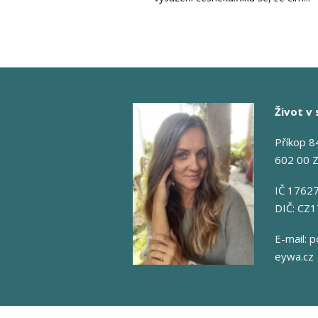
Život v 
Příkop 8
602 00 
IČ 1762
DIČ: CZ
E-mail:
p
eywa.cz