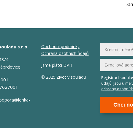
Stř
souladu s.r.o.
Obchodní podmínky
Ochrana osobních ůdajů
43/4
Jsme plátci DPH
Zábrdovice
© 2025 Život v souladu
Registrací souhl
7001
údajů. Jsou u mě 
17627001
ochrany osobních
odpora@lenka-
Chci no