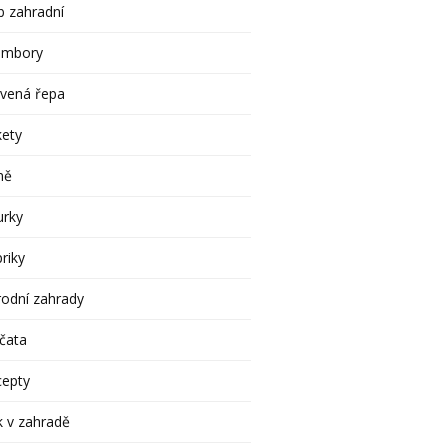
 zahradní
ambory
rvená řepa
kety
ně
urky
riky
rodní zahrady
čata
cepty
 v zahradě