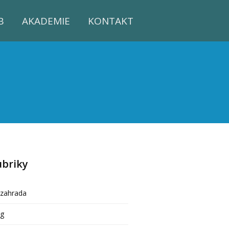
B
AKADEMIE
KONTAKT
ubriky
ozahrada
og