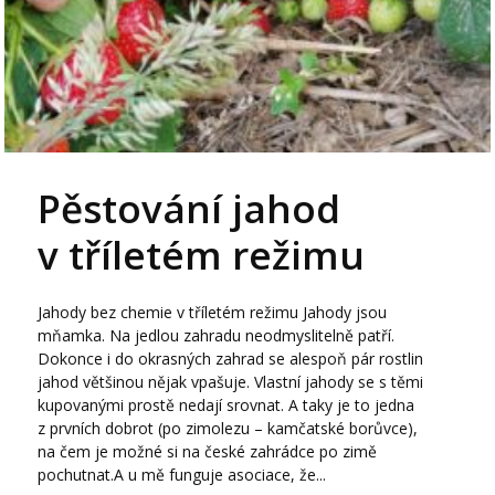
Pěstování jahod
v tříletém režimu
Jahody bez chemie v tříletém režimu Jahody jsou
mňamka. Na jedlou zahradu neodmyslitelně patří.
Dokonce i do okrasných zahrad se alespoň pár rostlin
jahod většinou nějak vpašuje. Vlastní jahody se s těmi
kupovanými prostě nedají srovnat. A taky je to jedna
z prvních dobrot (po zimolezu – kamčatské borůvce),
na čem je možné si na české zahrádce po zimě
pochutnat.A u mě funguje asociace, že...