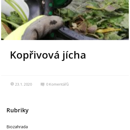
Kopřivová jícha
23.1. 2020
0
Komentářů
Rubriky
Biozahrada