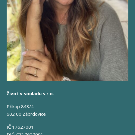
Život v souladu s.r.o.
Příkop 843/4
602 00 Zábrdovice
IČ 17627001
DIČ: CZ17627001