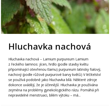
Hluchavka nachová
Hluchavka nachová – Lamium purpureum Lamium
z řeckého laimnos: jícen, hrdlo (podle stavby květu
připomínající otevřenou tlamu) purpureum latinsky fialový,
nachový (podle růžově purpurové barvy květů) V léčitelství
se používá podobně jako hluchavka bílá. Některé zdroje
dokonce uvádějí, že je účinnější. Hluchavka je používána
zejména na problémy gynekologického rázu. Pomáhá při
nepravidelné menstruaci, bílém výtoku – má...