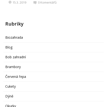
15.3. 2019
0
Komentářů
Rubriky
Biozahrada
Blog
Bob zahradní
Brambory
Červená řepa
Cukety
Dýně
Okurky