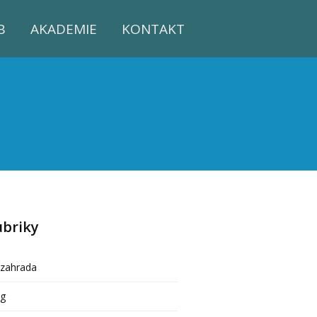
B
AKADEMIE
KONTAKT
ubriky
ozahrada
og