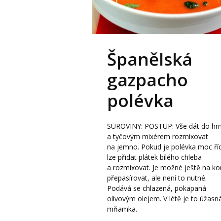
Španělská
gazpacho
polévka
SUROVINY: POSTUP: Vše dát do hr
a tyčovým mixérem rozmixovat
na jemno. Pokud je polévka moc ří
lze přidat plátek bílého chleba
a rozmixovat. Je možné ještě na ko
přepasírovat, ale není to nutné.
Podává se chlazená, pokapaná
olivovým olejem. V létě je to úžasn
mňamka.