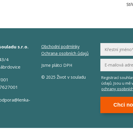
Stř
souladu s.r.o.
Obchodní podmínky
Ochrana osobních ůdajů
43/4
Jsme plátci DPH
Zábrdovice
© 2025 Život v souladu
Registrací souhl
7001
údajů. Jsou u mě 
17627001
ochrany osobních
odpora@lenka-
Chci no