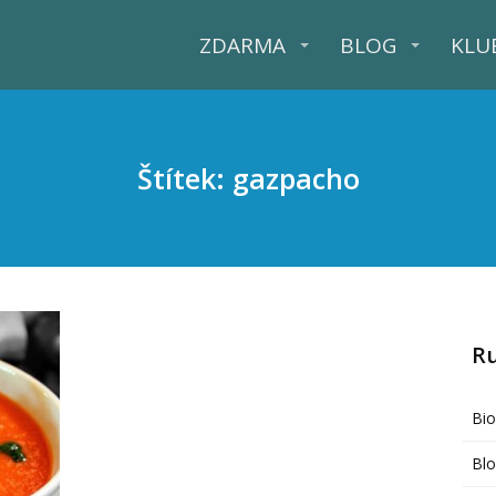
ZDARMA
BLOG
KLU
Štítek: gazpacho
R
Bi
Bl