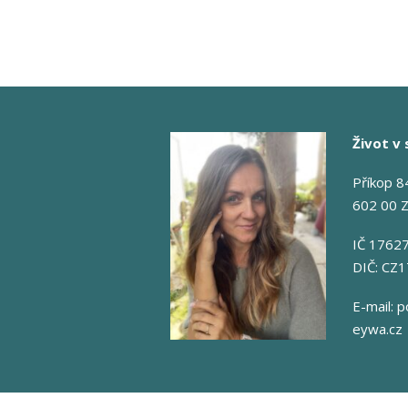
Život v 
Příkop 8
602 00 
IČ 1762
DIČ: CZ
E-mail:
p
eywa.cz