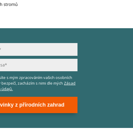
ih stromů
asíte s mým zpracováním vašich osobních
v bezpečí, zacházím s nimi dle mých
Zásad
 údajů.
vinky z přírodních zahrad