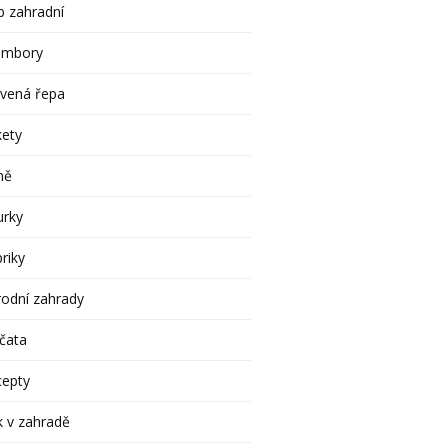
 zahradní
ambory
rvená řepa
kety
ně
urky
riky
rodní zahrady
čata
cepty
 v zahradě