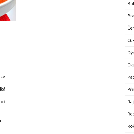
Bob
Br
Če
Cu
Dý
Ok
nce
Pap
dká,
Pří
Raj
nci
Re
á
Rok