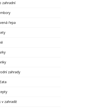
 zahradní
ambory
rvená řepa
kety
ně
urky
riky
rodní zahrady
čata
cepty
 v zahradě