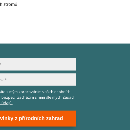
ih stromů
asíte s mým zpracováním vašich osobních
v bezpečí, zacházím s nimi dle mých
Zásad
 údajů.
vinky z přírodních zahrad