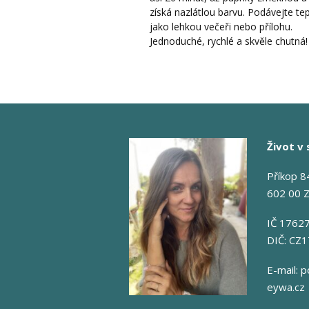
získá nazlátlou barvu. Podávejte te
jako lehkou večeři nebo přílohu.
Jednoduché, rychlé a skvěle chutná!
Život v 
Příkop 8
602 00 
IČ 1762
DIČ: CZ
E-mail:
p
eywa.cz