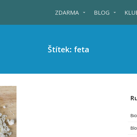
ZDARMA
BLOG
KLU
Štítek: feta
R
Bi
Bl