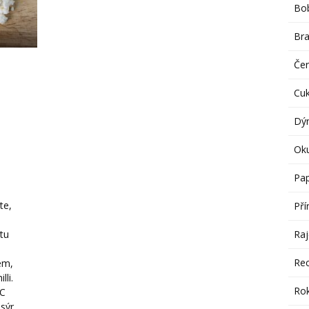
Bob
Br
Če
Cu
Dý
Ok
Pap
te,
Pří
Raj
tu
Re
em,
lli.
Rok
°C
 sýr