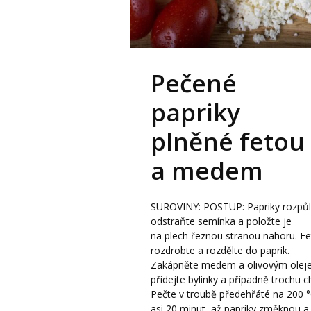
Pečené
papriky
plněné fetou
a medem
SUROVINY: POSTUP: Papriky rozpůl
odstraňte semínka a položte je
na plech řeznou stranou nahoru. Fe
rozdrobte a rozdělte do paprik.
Zakápněte medem a olivovým olej
přidejte bylinky a případně trochu chi
Pečte v troubě předehřáté na 200 
asi 20 minut, až papriky změknou a