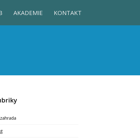
B
AKADEMIE
KONTAKT
ubriky
ozahrada
og