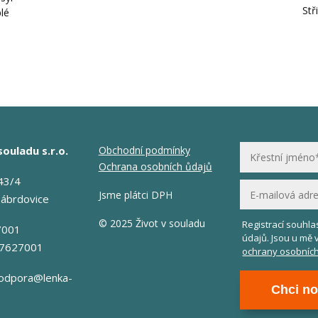
Stř
plé
souladu s.r.o.
Obchodní podmínky
Ochrana osobních ůdajů
43/4
Jsme plátci DPH
Zábrdovice
© 2025 Život v souladu
Registrací souhl
7001
údajů. Jsou u mě 
17627001
ochrany osobních
odpora@lenka-
Chci no