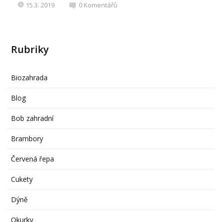
15.3. 2019
0
Komentářů
Rubriky
Biozahrada
Blog
Bob zahradní
Brambory
Červená řepa
Cukety
Dýně
Okurky