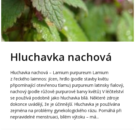
Hluchavka nachová
Hluchavka nachová – Lamium purpureum Lamium
z řeckého laimnos: jícen, hrdlo (podle stavby květu
připomínající otevřenou tlamu) purpureum latinsky fialový,
nachový (podle růžově purpurové barvy květů) V léčitelství
se používá podobně jako hluchavka bílá. Některé zdroje
dokonce uvádějí, že je účinnější. Hluchavka je používána
zejména na problémy gynekologického rázu. Pomáhá při
nepravidelné menstruaci, bílém výtoku – má...