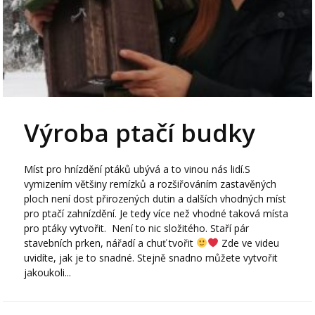
Výroba ptačí budky
Míst pro hnízdění ptáků ubývá a to vinou nás lidí.S
vymizením většiny remízků a rozšiřováním zastavěných
ploch není dost přirozených dutin a dalších vhodných míst
pro ptačí zahnízdění. Je tedy více než vhodné taková místa
pro ptáky vytvořit. Není to nic složitého. Staří pár
stavebních prken, nářadí a chuť tvořit
Zde ve videu
uvidíte, jak je to snadné. Stejně snadno můžete vytvořit
jakoukoli...