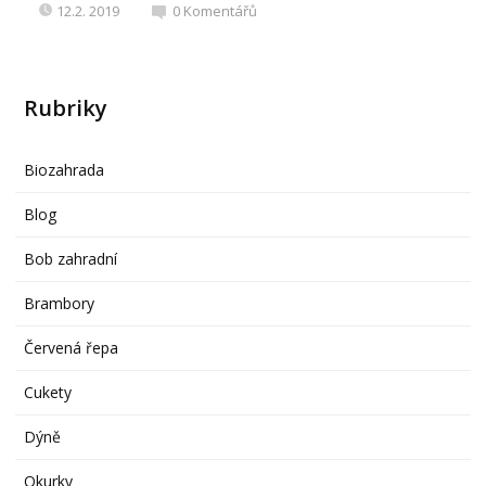
12.2. 2019
0
Komentářů
Rubriky
Biozahrada
Blog
Bob zahradní
Brambory
Červená řepa
Cukety
Dýně
Okurky