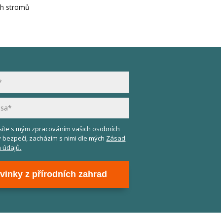
ih stromů
asíte s mým zpracováním vašich osobních
v bezpečí, zacházím s nimi dle mých
Zásad
 údajů.
vinky z přírodních zahrad