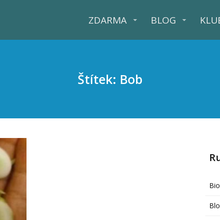
ZDARMA
BLOG
KLU
Štítek: Bob
R
Bi
Bl