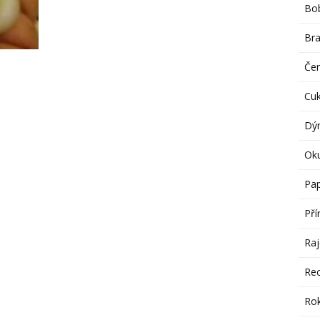
Bob
Br
Če
Cu
Dý
Ok
Pap
Pří
Raj
Re
Rok