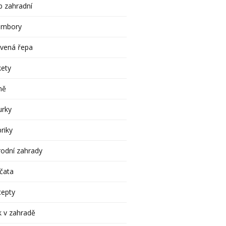
 zahradní
ambory
rvená řepa
kety
ně
urky
riky
rodní zahrady
čata
cepty
 v zahradě