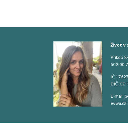
Život v 
Příkop 8
602 00 
IČ 1762
DIČ: CZ
E-mail:
p
eywa.cz