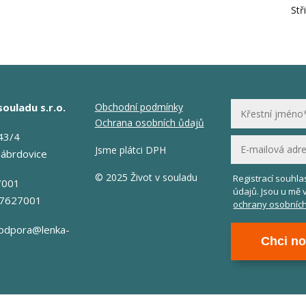
Stř
souladu s.r.o.
Obchodní podmínky
Ochrana osobních ůdajů
43/4
Jsme plátci DPH
Zábrdovice
© 2025 Život v souladu
Registrací souhl
7001
údajů. Jsou u mě 
17627001
ochrany osobních
odpora@lenka-
Chci no