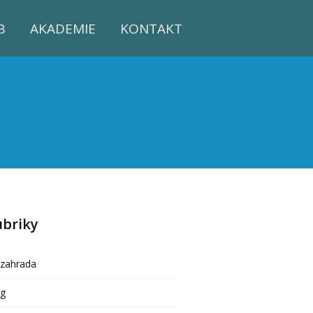
B
AKADEMIE
KONTAKT
ubriky
ozahrada
og