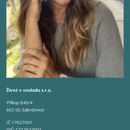
Život v souladu s.r.o.
Příkop 843/4
602 00 Zábrdovice
IČ 17627001
DIČ: CZ17627001