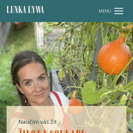
LENKA EYWA
MENU
Naučím vás žít