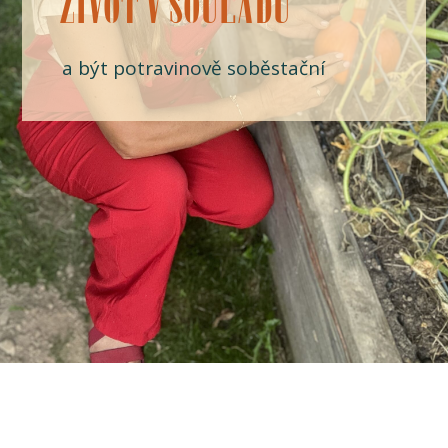
ŽIVOT V SOULADU
a být potravinově soběstační