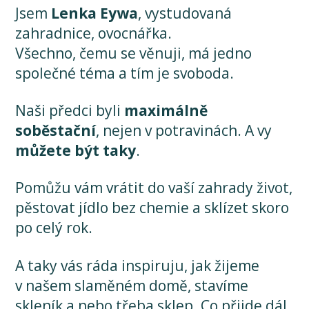
Jsem
Lenka Eywa
, vystudovaná
zahradnice, ovocnářka.
Všechno, čemu se věnuji, má jedno
společné téma a tím je svoboda.
Naši předci byli
maximálně
soběstační
, nejen v potravinách. A vy
můžete být taky
.
Pomůžu vám vrátit do vaší zahrady život,
pěstovat jídlo bez chemie a sklízet skoro
po celý rok.
A taky vás ráda inspiruju, jak žijeme
v našem slaměném domě, stavíme
skleník a nebo třeba sklep. Co přijde dál