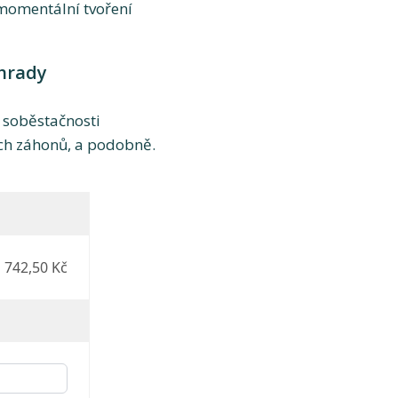
momentální tvoření
ahrady
 soběstačnosti
ých záhonů, a podobně.
 742,50 Kč