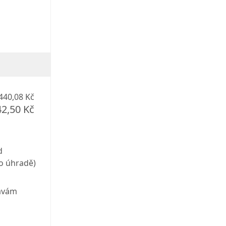
440,08 Kč
42,50 Kč
d
o úhradě)
vávám