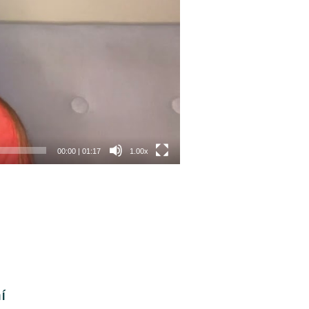
00:00
|
01:17
1.00x
í