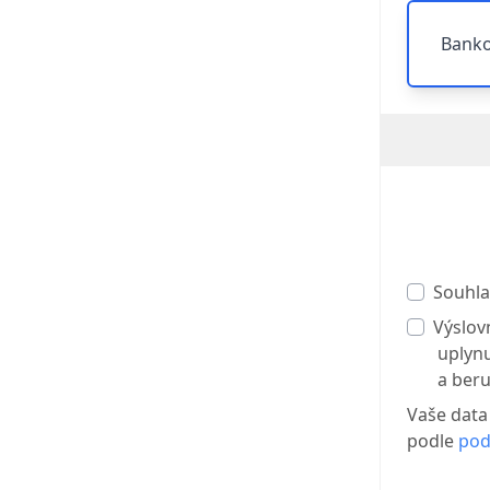
Banko
Souhla
Výslov
uplynu
a beru
Vaše data
podle
pod