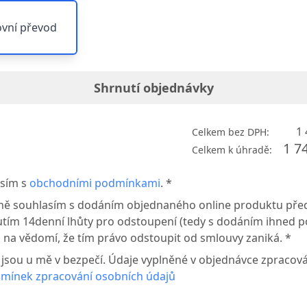
vní převod
Shrnutí objednávky
1 
Celkem bez DPH:
1 7
Celkem k úhradě:
sím s
obchodními podmínkami
. *
ně souhlasím s dodáním objednaného online produktu pře
tím 14denní lhůty pro odstoupení (tedy s dodáním ihned p
 na vědomí, že tím právo odstoupit od smlouvy zaniká. *
 jsou u mě v bezpečí. Údaje vyplněné v objednávce zpraco
mínek zpracování osobních údajů