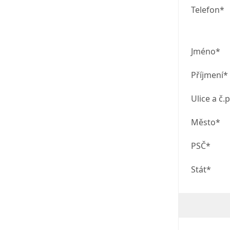
Telefon*
Jméno*
Příjmení*
Ulice a č.p
Město*
PSČ*
Stát*