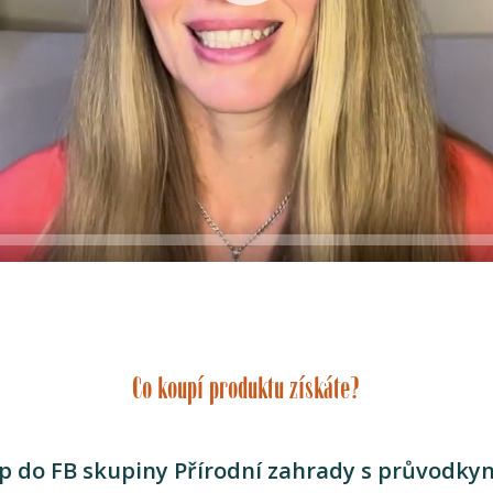
Co koupí produktu získáte?
up do FB skupiny Přírodní zahrady s průvodkyn