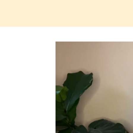
Video
přehrávač