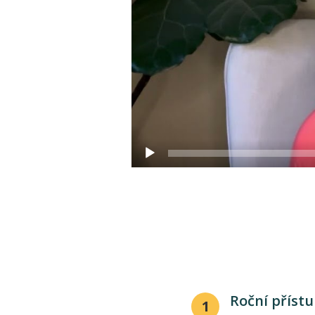
Roční příst
1