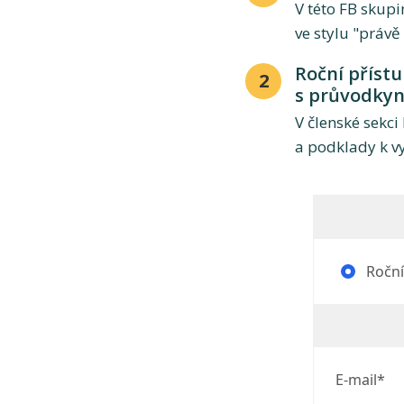
V této FB skup
ve stylu "právě
Roční příst
2
s průvodkyn
V členské sekc
a podklady k v
Roční 
E-mail*