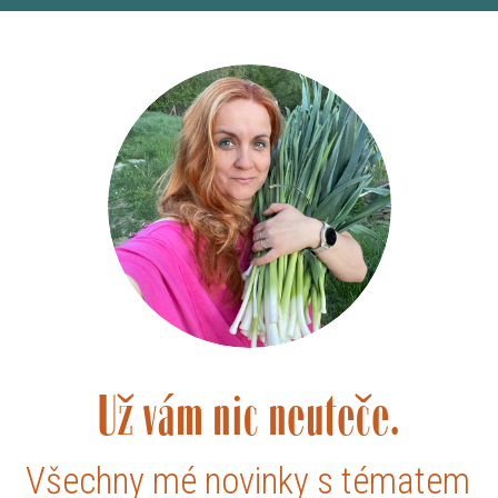
Už vám nic neuteče.
Všechny mé novinky s tématem