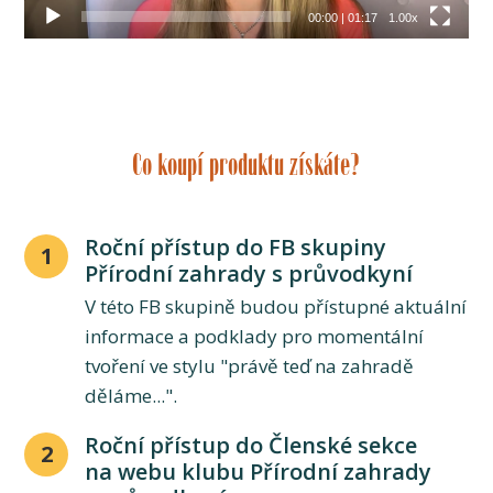
00:00
|
01:17
1.00x
Co koupí produktu získáte?
Roční přístup do FB skupiny
1
Přírodní zahrady s průvodkyní
V této FB skupině budou přístupné aktuální
informace a podklady pro momentální
tvoření ve stylu "právě teď na zahradě
děláme...".
Roční přístup do Členské sekce
2
na webu klubu Přírodní zahrady