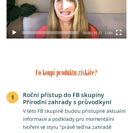
00:00
|
01:17
1.00x
Co koupí produktu získáte?
Roční přístup do FB skupiny
1
Přírodní zahrady s průvodkyní
V této FB skupině budou přístupné aktuální
informace a podklady pro momentální
tvoření ve stylu "právě teď na zahradě