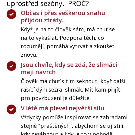
uprostřed sezóny. PROČ?
Občas i přes veškerou snahu
přijdou ztráty.
Když je na to člověk sám, má chuť se
na to vykašlat. Podpora těch, co
rozumějí, pomáhá vytrvat a zkoušet
znovu.
Jsou chvíle, kdy se zdá, že slimáci
mají navrch
Člověk má chuť s tím seknout, když další
rašící dýni sežral slimák. Mít kam přijít
pro povzbuzení je důležité.
V létě má plevel největší sílu
Vždycky pomůže inspirovat se zahradami
stejně "praštěných", abychom se ujistili,
kdy zasáhnout a kdy je to v pohodě.