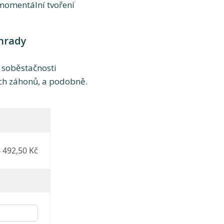
momentální tvoření
ahrady
 soběstačnosti
ých záhonů, a podobně.
 492,50 Kč