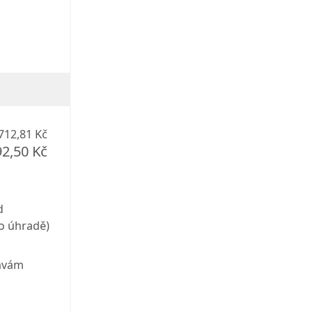
712,81 Kč
92,50 Kč
d
o úhradě)
vávám