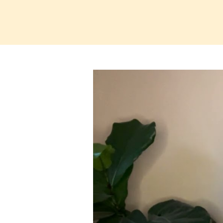
Video
přehrávač