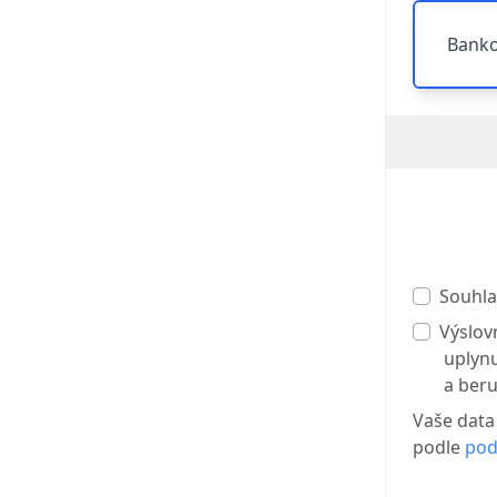
Banko
Souhla
Výslov
uplynu
a beru
Vaše data
podle
pod