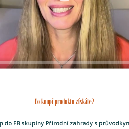
Co koupí produktu získáte?
up do FB skupiny Přírodní zahrady s průvodkyn