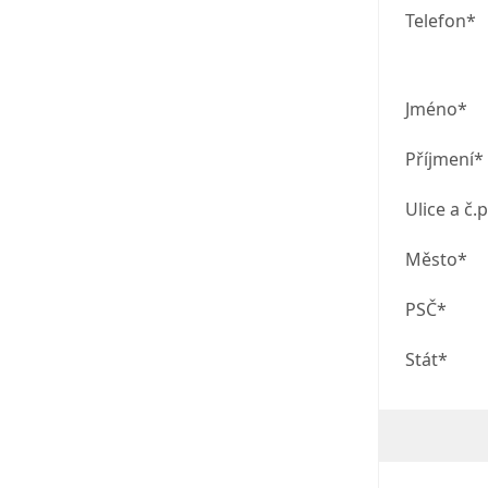
Telefon*
Jméno*
Příjmení*
Ulice a č.p
Město*
PSČ*
Stát*