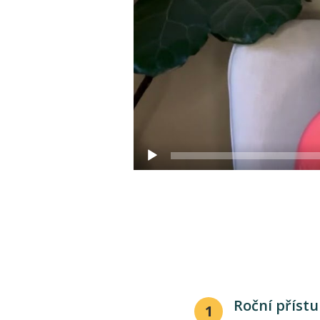
Roční příst
1