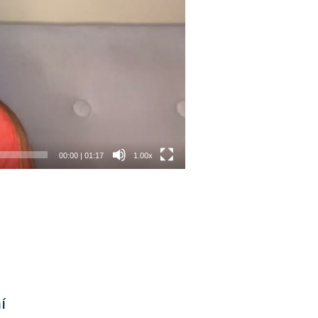
00:00
|
01:17
1.00x
í