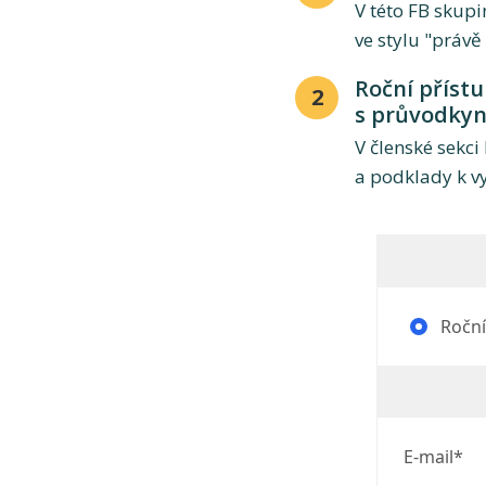
V této FB skup
ve stylu "právě
Roční příst
2
s průvodkyn
V členské sekc
a podklady k v
Roční 
E-mail*