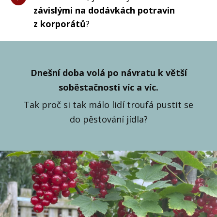
závislými na dodávkách potravin
z korporátů
?
Dnešní doba volá po návratu k větší
soběstačnosti víc a víc.
Tak proč si tak málo lidí troufá pustit se
do pěstování jídla?