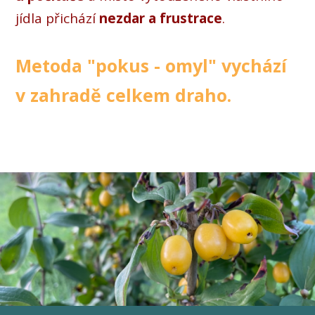
jídla přichází
nezdar a frustrace
.
Metoda "pokus - omyl" vychází
v zahradě celkem draho.