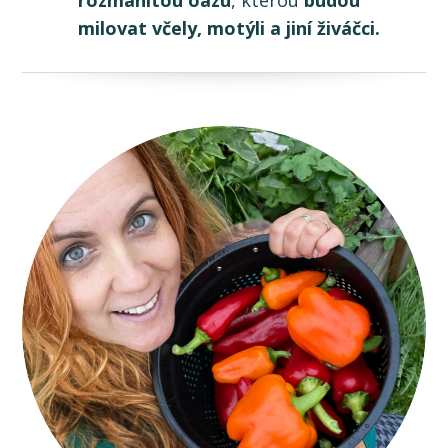
rozmanitou oázu
, kterou
budou
milovat včely, motýli a jiní živáčci.