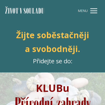
ŽIVOT V SOULADU
MENU
Žijte soběstačněji
a svobodněji.
Přidejte se do:
KLUBu
Přírodní zahrady