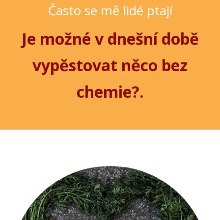
Často se mě lidé ptají
Je možné v dnešní době
vypěstovat něco bez
chemie?.