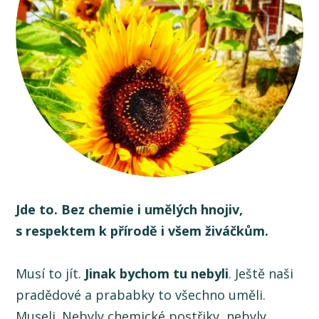
Jde to. Bez chemie i umělých hnojiv,
s respektem k přírodě i všem živáčkům.
Musí to jít.
Jinak bychom tu nebyli
. Ještě naši
pradědové a prababky to všechno uměli.
Museli. Nebyly chemické postřiky, nebyly