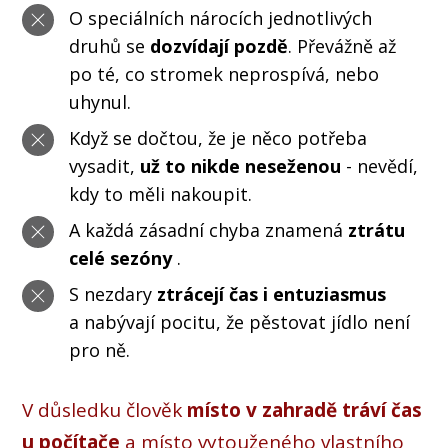
O speciálních nárocích jednotlivých
druhů se
dozvídají pozdě
. Převážně až
po té, co stromek neprospívá, nebo
uhynul.
Když se dočtou, že je něco potřeba
vysadit,
už to nikde neseženou
- nevědí,
kdy to měli nakoupit.
A každá zásadní chyba znamená
ztrátu
celé sezóny
.
S nezdary
ztrácejí čas i entuziasmus
a nabývají pocitu, že pěstovat jídlo není
pro ně.
V důsledku člověk
místo v zahradě tráví čas
u počítače
a místo vytouženého vlastního