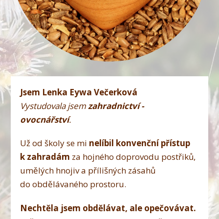
Jsem Lenka Eywa Večerková
Vystudovala jsem
zahradnictví -
ovocnářství
.
Už od školy se mi
nelíbil konvenční přístup
k zahradám
za hojného doprovodu postřiků,
umělých hnojiv a přílišných zásahů
do obdělávaného prostoru.
Nechtěla jsem obdělávat, ale opečovávat.