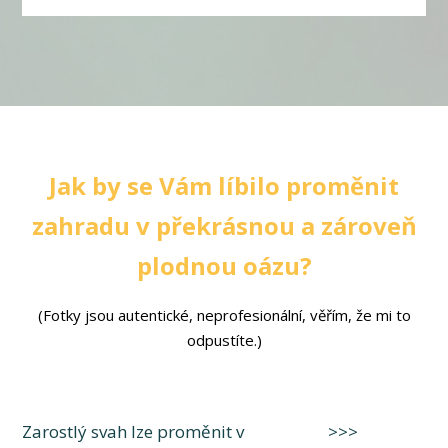
Jak by se Vám líbilo proměnit
zahradu v překrásnou a zároveň
plodnou oázu?
(Fotky jsou autentické, neprofesionální, věřím, že mi to
odpustíte.)
Zarostlý svah lze proměnit v >>>