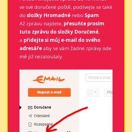
ve své doručené poště, podívejte se také
do
složky Hromadné
nebo
Spam
.
Až zprávu najdete,
přesuňte prosím
tuto zprávu do složky Doručené
,
a
přidejte si můj e-mail do svého
adresáře
aby se vám žádné zprávy ode
mě již nezatoulaly.