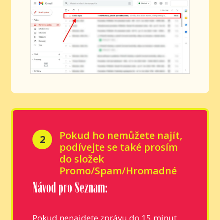
Pokud ho nemůžete najít,
2
podívejte se také prosím
do složek
Promo/Spam/Hromadné
Návod pro Seznam:
Pokud nenajdete zprávu do 15 minut