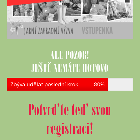
ALE POZOR!
JEŠTĚ NEMÁTE HOTOVO
Zbývá udělat poslední krok
80%
Potvrďte teď svou
registraci!