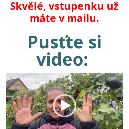
Skvělé, vstupenku už
máte v mailu.
Pusťte si
video:
Video
přehrávač