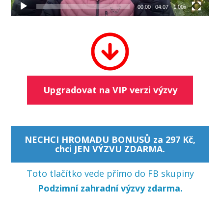
00:00
|
04:07
1.00x
Upgradovat na VIP verzi výzvy
NECHCI HROMADU BONUSŮ za 297 Kč,
chci JEN VÝZVU ZDARMA.
Toto tlačítko vede přímo do FB skupiny
Podzimní zahradní výzvy zdarma.