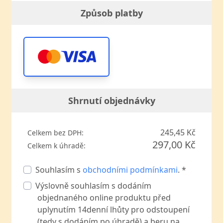
Způsob platby
Shrnutí objednávky
245,45 Kč
Celkem bez DPH:
297,00 Kč
Celkem k úhradě:
Souhlasím s
obchodními podmínkami
. *
Výslovně souhlasím s dodáním
objednaného online produktu před
uplynutím 14denní lhůty pro odstoupení
(tedy s dodáním po úhradě) a beru na