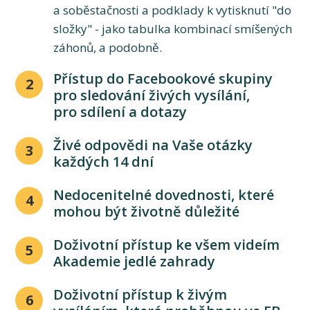
a soběstačnosti a podklady k vytisknutí "do
složky" - jako tabulka kombinací smíšených
záhonů, a podobně.
Přístup do Facebookové skupiny
2
pro sledování živých vysílání,
pro sdílení a dotazy
Živé odpovědi na Vaše otázky
3
každých 14 dní
Nedocenitelné dovednosti, které
4
mohou být životně důležité
Doživotní přístup ke všem videím
5
Akademie jedlé zahrady
Doživotní přístup k živým
6