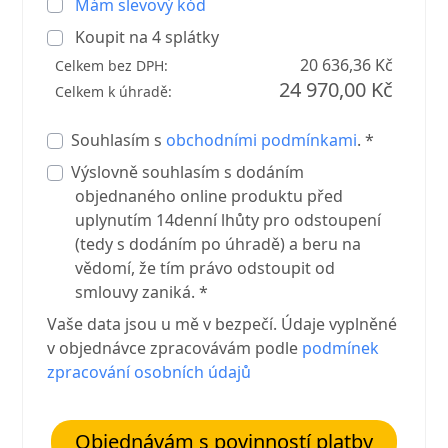
Mám slevový kód
Koupit na
4
splátky
20 636,36 Kč
Celkem bez DPH:
24 970,00 Kč
Celkem k úhradě:
Souhlasím s
obchodními podmínkami
. *
Výslovně souhlasím s dodáním
objednaného online produktu před
uplynutím 14denní lhůty pro odstoupení
(tedy s dodáním po úhradě) a beru na
vědomí, že tím právo odstoupit od
smlouvy zaniká. *
Vaše data jsou u mě v bezpečí. Údaje vyplněné
v objednávce zpracovávám podle
podmínek
zpracování osobních údajů
Objednávám s povinností platby